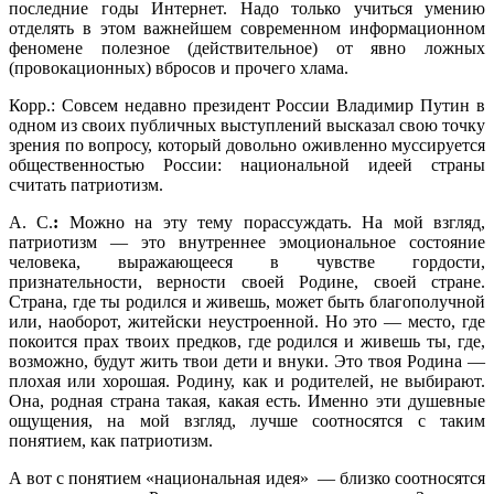
последние годы Интернет. Надо только учиться умению
отделять в этом важнейшем современном информационном
феномене полезное (действительное) от явно ложных
(провокационных) вбросов и прочего хлама.
Корр.: Совсем недавно президент России Владимир Путин в
одном из своих публичных выступлений высказал свою точку
зрения по вопросу, который довольно оживленно муссируется
общественностью России: национальной идеей страны
считать патриотизм.
А. С.
:
Можно на эту тему порассуждать. На мой взгляд,
патриотизм — это внутреннее эмоциональное состояние
человека, выражающееся в чувстве гордости,
признательности, верности своей Родине, своей стране.
Страна, где ты родился и живешь, может быть благополучной
или, наоборот, житейски неустроенной. Но это — место, где
покоится прах твоих предков, где родился и живешь ты, где,
возможно, будут жить твои дети и внуки. Это твоя Родина —
плохая или хорошая. Родину, как и родителей, не выбирают.
Она, родная страна такая, какая есть. Именно эти душевные
ощущения, на мой взгляд, лучше соотносятся с таким
понятием, как патриотизм.
А вот с понятием «национальная идея» — близко соотносятся