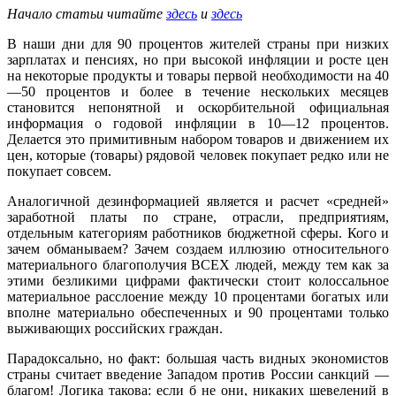
Начало статьи читайте
здесь
и
здесь
В наши дни для 90 процентов жителей страны при низких
зарплатах и пенсиях, но при высокой инфляции и росте цен
на некоторые продукты и товары первой необходимости на 40
—50 процентов и более в течение нескольких месяцев
становится непонятной и оскорбительной официальная
информация о годовой инфляции в 10—12 процентов.
Делается это примитивным набором товаров и движением их
цен, которые (товары) рядовой человек покупает редко или не
покупает совсем.
Аналогичной дезинформацией является и расчет «средней»
заработной платы по стране, отрасли, предприятиям,
отдельным категориям работников бюджетной сферы. Кого и
зачем обманываем? Зачем создаем иллюзию относительного
материального благополучия ВСЕХ людей, между тем как за
этими безликими цифрами фактически стоит колоссальное
материальное расслоение между 10 процентами богатых или
вполне материально обеспеченных и 90 процентами только
выживающих российских граждан.
Парадоксально, но факт: большая часть видных экономистов
страны считает введение Западом против России санкций —
благом! Логика такова: если б не они, никаких шевелений в