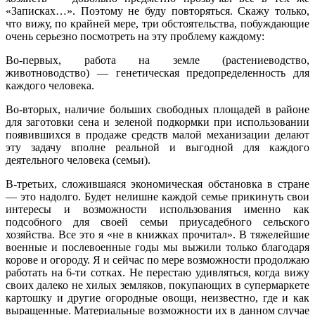
«Записках…». Поэтому не буду повторяться. Скажу только,
что вижу, по крайней мере, три обстоятельства, побуждающие
очень серьезно посмотреть на эту проблему каждому:
Во-первых, работа на земле (растениеводство,
животноводство) — генетическая предопределенность для
каждого человека.
Во-вторых, наличие больших свободных площадей в районе
для заготовки сена и зеленой подкормки при использовании
появившихся в продаже средств малой механизации делают
эту задачу вполне реальной и выгодной для каждого
деятельного человека (семьи).
В-третьих, сложившаяся экономическая обстановка в стране
— это надолго. Будет нелишне каждой семье прикинуть свои
интересы и возможности использования именно как
подсобного для своей семьи приусадебного сельского
хозяйства. Все это я «не в книжках прочитал». В тяжелейшие
военные и послевоенные годы мы выжили только благодаря
корове и огороду. Я и сейчас по мере возможности продолжаю
работать на 6-ти сотках. Не перестаю удивляться, когда вижу
своих далеко не хилых земляков, покупающих в супермаркете
картошку и другие огородные овощи, неизвестно, где и как
выращенные. Материальные возможности их в данном случае