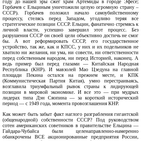
году до нашей эры сжег храм Артемиды в городе Эфесе;
Горбачев с Ельциным уничтожили целую огромную страну –
СССР). Горбачев положил начало самоубийственному
процессу, стелясь перед Западом, угодливо теряя все
стратегические позиции СССР. Ельцин, фанатично стремясь к
личной власти, успешно завершил этот процесс. Без
разрушения СССР он своей цели объективно достичь не смог
бы. А вот реформировать СССР, его государственное
устройство, так же, как и КПСС, у них и их подельников не
хватило ни желания, ни ума, ни совести, ни ответственности
перед собственным народом, ни перед Историей, наконец. А
ведь пример был перед глазами — Китайская Народная
Республика (КНР). И мавзолей Мао Цзедуна на главной
площади Пекина остался на прежнем месте, и КПК
(Коммунистическая Партия Китая), умно перестраиваясь,
возглавила триумфальный рывок страны к лидирующей
позиции в мировой экономике. И все это — при мудрых
лидерах типа Дэн Сяопина — за короткий исторический
период — с 1949 года, момента провозглашения КНР.
Как может быть забыт факт наглого разграбления гигантской
(общенародной) собственности СССР? Под руководством
сотен американских советников в правительстве Ельцина —
Гайдара-Чубайса были целенаправленно-намеренно
обанкрочены ВСЕ акционированные предприятия России,