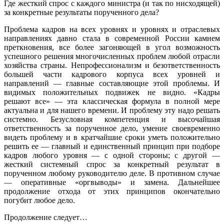
Где жесткий спрос с каждого министра (и так по нисходящей)
за конкретные результаты порученного дела?
Проблема кадров на всех уровнях и уровнях и отраслевых
направлениях давно стала в современной России камнем
преткновения, все более загоняющей в угол возможность
успешного решения многочисленных проблем любой отрасли
хозяйства страны. Непрофессионализм и безответственность
большей части кадрового корпуса всех уровней и
направлений — главные составляющие этой проблемы. И
видимых положительных подвижек не видно. «Кадры
решают все» — эта классическая формула в полной мере
актуальна и для нашего времени. И проблему эту надо решать
системно. Безусловная компетенция и высочайшая
ответственность за порученное дело, умение своевременно
видеть проблему и в кратчайшие сроки уметь положительно
решить ее — главный и единственный принцип при подборе
кадров любого уровня — с одной стороны; с другой —
жесткий системный спрос за конкретный результат в
порученном любому руководителю деле. В противном случае
— оперативные «оргвыводы» и замена. Дальнейшее
продолжение отхода от этих принципов окончательно
погубит любое дело.
Продолжение следует…