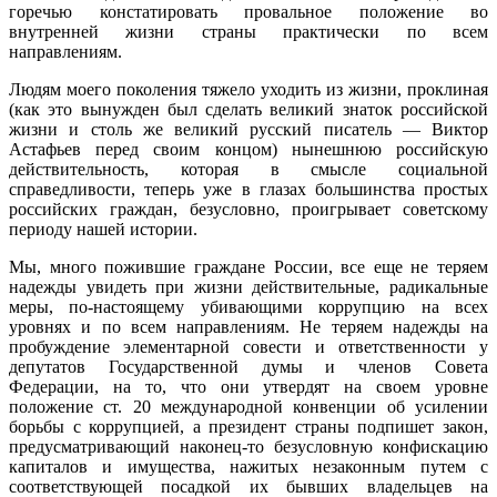
горечью констатировать провальное положение во
внутренней жизни страны практически по всем
направлениям.
Людям моего поколения тяжело уходить из жизни, проклиная
(как это вынужден был сделать великий знаток российской
жизни и столь же великий русский писатель — Виктор
Астафьев перед своим концом) нынешнюю российскую
действительность, которая в смысле социальной
справедливости, теперь уже в глазах большинства простых
российских граждан, безусловно, проигрывает советскому
периоду нашей истории.
Мы, много пожившие граждане России, все еще не теряем
надежды увидеть при жизни действительные, радикальные
меры, по-настоящему убивающими коррупцию на всех
уровнях и по всем направлениям. Не теряем надежды на
пробуждение элементарной совести и ответственности у
депутатов Государственной думы и членов Совета
Федерации, на то, что они утвердят на своем уровне
положение ст. 20 международной конвенции об усилении
борьбы с коррупцией, а президент страны подпишет закон,
предусматривающий наконец-то безусловную конфискацию
капиталов и имущества, нажитых незаконным путем с
соответствующей посадкой их бывших владельцев на