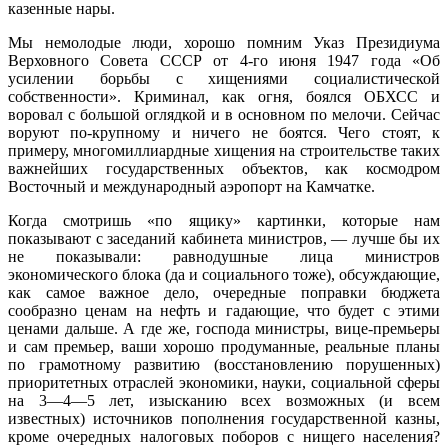
казенные нары.
Мы немолодые люди, хорошо помним Указ Президиума
Верховного Совета СССР от 4-го июня 1947 года «Об
усилении борьбы с хищениями социалистической
собственности». Криминал, как огня, боялся ОБХСС и
воровал с большой оглядкой и в основном по мелочи. Сейчас
воруют по-крупному и ничего не боятся. Чего стоят, к
примеру, многомиллиардные хищения на строительстве таких
важнейших государственных объектов, как космодром
Восточный и международный аэропорт на Камчатке.
Когда смотришь «по ящику» картинки, которые нам
показывают с заседаний кабинета министров, — лучше бы их
не показывали: равнодушные лица министров
экономического блока (да и социального тоже), обсуждающие,
как самое важное дело, очередные поправки бюджета
сообразно ценам на нефть и гадающие, что будет с этими
ценами дальше. А где же, господа министры, вице-премьеры
и сам премьер, ваши хорошо продуманные, реальные планы
по грамотному развитию (восстановлению порушенных)
приоритетных отраслей экономики, науки, социальной сферы
на 3—4—5 лет, изысканию всех возможных (и всем
известных) источников пополнения государственной казны,
кроме очередных налоговых поборов с нищего населения?