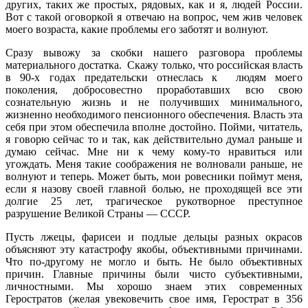
других, таких же простых, рядовых, как и я, людей России.
Вот с такой оговоркой я отвечаю на вопрос, чем жив человек
моего возраста, какие проблемы его заботят и волнуют.
Сразу вывожу за скобки нашего разговора проблемы
материального достатка. Скажу только, что российская власть
в 90-х годах предательски отнеслась к людям моего
поколения, добросовестно проработавших всю свою
сознательную жизнь и не получивших минимального,
жизненно необходимого пенсионного обеспечения. Власть эта
себя при этом обеспечила вполне достойно. Пойми, читатель,
я говорю сейчас то и так, как действительно думал раньше и
думаю сейчас. Мне ни к чему кому-то нравиться или
угождать. Меня такие соображения не волновали раньше, не
волнуют и теперь. Может быть, мои ровесники поймут меня,
если я назову своей главной болью, не проходящей все эти
долгие 25 лет, трагическое рукотворное преступное
разрушение Великой Страны — СССР.
Пусть лжецы, фарисеи и подлые дельцы разных окрасов
объясняют эту катастрофу якобы, объективными причинами.
Что по-другому не могло и быть. Не было объективных
причин. Главные причины были чисто субъективными,
личностными. Мы хорошо знаем этих современных
Геростратов (желая увековечить свое имя, Герострат в 356