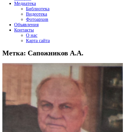
Медиатека
Библиотека
Видеотека
Фотоархив
Объявления
Контакты
О нас
Карта сайта
Метка:
Сапожников А.А.