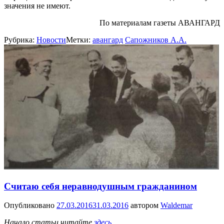
значения не имеют.
По материалам газеты АВАНГАРД
Рубрика:
Новости
Метки:
авангард
Сапожников А.А.
Считаю себя неравнодушным гражданином
Опубликовано
27.03.2016
31.03.2016
автором
Waldemar
Начало статьи читайте
здесь.