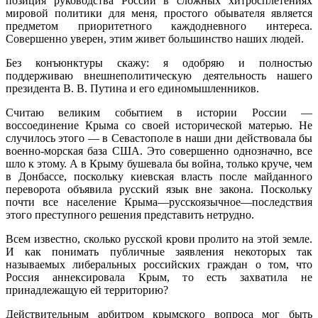
позиция руководства России в сложных хитросплетениях
мировой политики для меня, простого обывателя является
предметом приоритетного каждодневного интереса.
Совершенно уверен, этим живет большинство наших людей.
Без конъюнктуры скажу: я одобряю и полностью
поддерживаю внешнеполитическую деятельность нашего
президента В. В. Путина и его единомышленников.
Считаю великим событием в истории России —
воссоединение Крыма со своей исторической матерью. Не
случилось этого — в Севастополе в наши дни действовала бы
военно-морская база США. Это совершенно однозначно, все
шло к этому. А в Крыму бушевала бы война, только круче, чем
в Донбассе, поскольку киевская власть после майданного
переворота объявила русский язык вне закона. Поскольку
почти все население Крыма—русскоязычное—последствия
этого преступного решения представить нетрудно.
Всем известно, сколько русской крови пролито на этой земле.
И как понимать публичные заявления некоторых так
называемых либеральных российских граждан о том, что
Россия аннексировала Крым, то есть захватила не
принадлежащую ей территорию?
Действительным арбитром крымского вопроса мог быть