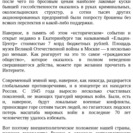
после чего по бросовым ценам наиболее лакомые куски
бывшей госсобственности оказались в руках криминальных,
околоельцинских структур, а сотни тысяч других
акционированных предприятий были попросту брошены без
всяких перспектив и какой-либо поддержки.
Наверное, в память об этом «историческом» событии и
открыт недавно в Екатеринбурге так называемый «Ельцин-
Центр» стоимостью 7 млрд бюджетных рублей. Площадь
музея Великой Отечественной войны в Москве — в несколько
раз меньше. Как реагирует на это то самое «гражданское
общество», которое оказалось в полном неведении
свершившегося действа, можете при желании прочитать в
Интернете.
Современный земной мир, наверное, как никогда, раздирается
глобальными противоречиями, и в эпицентре их находится
Россия. С 1945 года выросло несколько счастливых
поколений, не знающих трагедий мировых войн. Были, есть
и, наверное, будут локальные военные конфликты,
приносящие горе сотням тысяч людей, но гигантских людских
потерь масштаба мировых войн в последние 70 лет
человечеству удалось избежать.
Вот поэтому внешнеполитическое положение нашей страны,