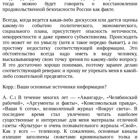
тогда можно будет говорить о восстановлении
продовольственной безопасности России как факте.
Всегда, когда ведется какая-либо дискуссия или дается оценка
какому-то событию политического, экономического,
социального плана, присутствует опасность неточности,
некорректности и даже прямого субъективизма. Происходить
это может не по умыслу (хотя и такое нередко бывает), а по
простому недостатку соответствующей информации. Это
обстоятельство всегда надо иметь в виду человеку,
высказывающему свою точку зрения по какому-либо вопросу.
Я это достаточно хорошо понимаю, поэтому заранее делаю
соответствующий реверанс и прошу не упрекать меня в какой-
либо сознательной предвзятости.
Корр.: Ваши основные источники информации?
А. С.
:
В течение многих лет — «Авангард», «Челябинский
рабочий», «Аргументы и факты», «Комсомольская правда»,
«Ваши 6 соток», великолепный журнал «Вокруг света». В
последнее время стал увлеченно читать наиболее
существенные и интересные для меня материалы отличной
газеты «Культура» и очень познавательного журнала «Свой».
Как у всех — телевизор. К сожалению, основные каналы
излишне заполнены сюжетами криминального толка и