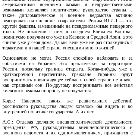
американскими военными базами и недружественными
режимами заставляет политическое руководство страны, а
также дипломатическое и военное ведомства активно
реагировать на внешние раздражители. Режим ИГИЛ — это
крутой фашизм, замешанный на псевдоисламизме пещерного
толка. Не покончив с ним в соседнем Ближнем Востоке,
неминуемо получим его уже на Кавказе и Средней Азии, а это
считай уже у себя дома. Да мы ведь уже не раз столкнулись с
терактами и в нашей стране, унесшими много жизней.
Однозначно не могла Россия спокойно наблюдать и за
событиями на Украине. Это практически на территории
России, поскольку граница открыта. Когда-нибудь, уже в
краткосрочной перспективе, граждане Украины будут
воспринимать происходящее сейчас в своей стране не иначе,
как страшный сон. По-другому воспринимать все действия
киевского режима попросту не получается.
Корр.: Наверное, таких же решительных действий
российского руководства людям хотелось бы видеть и во
внутренней политике государства. А их нет…
А.С.: Отдавая должное внешнеполитической деятельности
президента РФ, руководителям внешнеполитического и
военного ведомств и их единомышленникам, приходится с