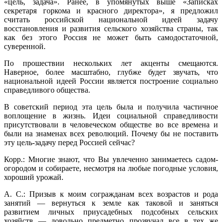
«цель, задача». Ранее, в упомянутых выше «Записках
секретаря горкома и красного директора», я предложил
считать российской национальной идеей задачу
восстановления и развития сельского хозяйства страны, так
как без этого Россия не может быть самодостаточной,
суверенной.
По прошествии нескольких лет акценты смещаются.
Наверное, более масштабно, глубже будет звучать, что
национальной идеей России является построение социально
справедливого общества.
В советский период эта цель была и получила частичное
воплощение в жизнь. Идеи социальной справедливости
присутствовали в человеческом обществе во все времена и
были на знаменах всех революций. Почему бы не поставить
эту цель-задачу перед Россией сейчас?
Корр.: Многие знают, что Вы увлеченно занимаетесь садом-
огородом и собираете, несмотря на любые погодные условия,
хороший урожай.
А. С.: Призыв к моим согражданам всех возрастов и рода
занятий — вернуться к земле как таковой и заняться
развитием личных приусадебных подсобных сельских
хозяйств — довольно предметно прозвучал все в тех же