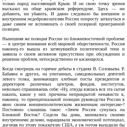
только народ населяющий Крым. И он свою точку зрения
высказал на обще крымском референдуме. Здесь — ни
добавить, ни убавить. И давно следовало бы внешним и
внутренним недоброжелателям России попросту заткнуться и
даже самим не вспоминать о своей позорной проигранной
позиции.
Нынешняя же позиция России по ближневосточной проблеме
— в центре внимания всей мировой общественности. Россия
наконец-то вышла из затянувшейся политической тени и
заявила о своем активном присутствии при обсуждении и
решении проблем, непосредственно ее касающихся.
Когда смотришь на горячие дебаты в студиях В. Соловьева. Р.
Бабаяна и других, на упитанных, самодовольных деятелей
левого толка, занимающих хлебные посты президентов и
директоров различных центров, фондов, институтов,
невольно спрашиваешь себя: «Ну, откуда взялась вся эта сытая
накипь, какие у них причины неприкрытой ненависти к,
наконец- то принципиальной позиции руководства России к
явно своим внешнеполитическим жизненным интересам»?
Постоянно слышишь такое: «Зачем Россия сунулась на
Ближний Восток? Сидели бы дома, занимались своими
внутренними делами, наращивали экономический потенциал,
догоняя по этому показателю США, а уж потом выходили бы