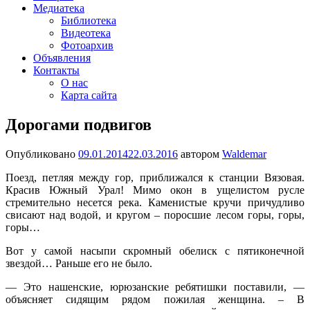
Медиатека
Библиотека
Видеотека
Фотоархив
Объявления
Контакты
О нас
Карта сайта
Дорогами подвигов
Опубликовано
09.01.2014
22.03.2016
автором
Waldemar
Поезд, петляя между гор, приближался к станции Вязовая.
Красив Южный Урал! Мимо окон в ущелистом русле
стремительно несется река. Каменистые кручи причудливо
свисают над водой, и кругом – поросшие лесом горы, горы,
горы…
Вот у самой насыпи скромный обелиск с пятиконечной
звездой… Раньше его не было.
— Это нашенские, юрюзанские ребятишки поставили, —
объясняет сидящим рядом пожилая женщина. – В