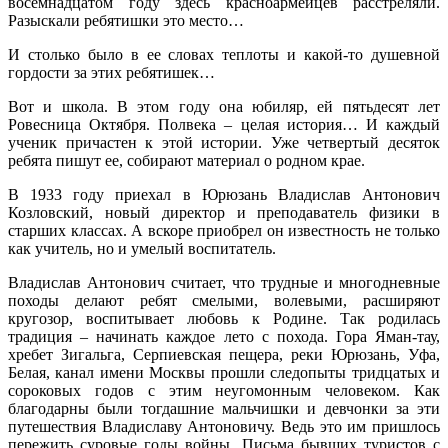
восемнадцатом году здесь красноармейцев расстреляли.
Разыскали ребятишки это место…
И столько было в ее словах теплоты и какой-то душевной
гордости за этих ребятишек…
Вот и школа. В этом году она юбиляр, ей пятьдесят лет
Ровесница Октября. Полвека – целая история… И каждый
ученик причастен к этой истории. Уже четвертый десяток
ребята пишут ее, собирают материал о родном крае.
В 1933 году приехал в Юрюзань Владислав Антонович
Козловский, новый директор и преподаватель физики в
старших классах. А вскоре приобрел он известность не только
как учитель, но и умелый воспитатель.
Владислав Антонович считает, что трудные и многодневные
походы делают ребят смелыми, волевыми, расширяют
кругозор, воспитывает любовь к Родине. Так родилась
традиция – начинать каждое лето с похода. Гора Яман-тау,
хребет Зигальга, Серпиевская пещера, реки Юрюзань, Уфа,
Белая, канал имени Москвы прошли следопыты тридцатых и
сороковых годов с этим неугомонным человеком. Как
благодарны были тогдашние мальчишки и девчонки за эти
путешествия Владиславу Антоновичу. Ведь это им пришлось
пережить суровые годы войны. Письма бывших туристов с