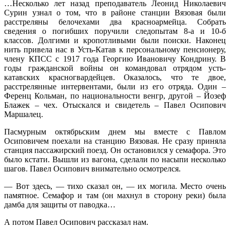
…Несколько лет назад преподаватель Леонид Николаевич
Сурин узнал о том, что в районе станции Вязовая были
расстреляны белочехами два красноармейца. Собрать
сведения о погибших поручили следопытам 8-а и 10-б
классов. Долгими и кропотливыми были поиски. Наконец
нить привела нас в Усть-Катав к персональному пенсионеру,
члену КПСС с 1917 года Георгию Ивановичу Кондрину. В
годы гражданской войны он командовал отрядом усть-
катавских красногвардейцев. Оказалось, что те двое,
расстрелянные интервентами, были из его отряда. Один –
Ференц Кольман, по национальности венгр, другой – Йозеф
Блажек – чех. Отыскался и свидетель – Павел Осипович
Маршалец.
Пасмурным октябрьским днем мы вместе с Павлом
Осиповичем поехали на станцию Вязовая. Не сразу приняла
станция пассажирский поезд. Он остановился у семафора. Это
было кстати. Вышли из вагона, сделали по насыпи несколько
шагов. Павел Осипович внимательно осмотрелся.
— Вот здесь, — тихо сказал он, — их могила. Место очень
памятное. Семафор и там (он махнул в сторону реки) была
дамба для защиты от паводка…
А потом Павел Осипович рассказал нам.