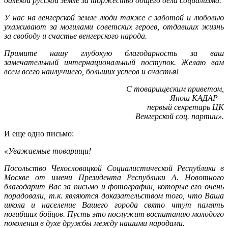
далекой русской земле за торжество общего дела социализма.
У нас на венгерской земле люди также с заботой и любовью
ухаживают за могилами советских героев, отдавших жизнь
за свободу и счастье венгерского народа.
Примите нашу глубокую благодарность за ваш
замечательный интернациональный поступок. Желаю вам
всем всего наилучшего, больших успеов и счастья!
С товарищеским приветом,
Янош КАДАР –
первый секретарь ЦК
Венгерской соц. партии».
И еще одно письмо:
«Уважаемые товарищи!
Посольство Чехословацкой Социалистической Республики в
Москве от имени Президента Республики А. Новотного
благодарит Вас за письмо и фотографии, которые его очень
порадовали, т.к. являются доказательством того, что Ваша
школа и население Вашего города свято чтут память
погибших бойцов. Пусть это послужит воспитанию молодого
поколения в духе дружбы между нашими народами.