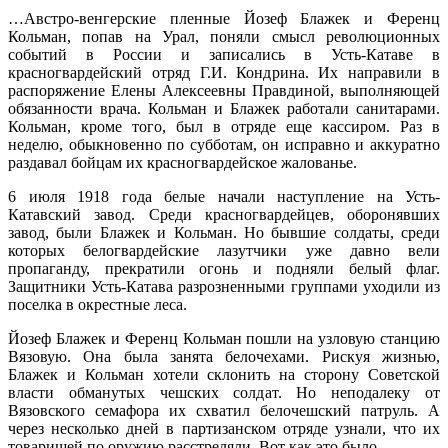
…Австро-венгерские пленные Йозеф Блажек и Ференц
Кольман, попав на Урал, поняли смысл революционных
событий в России и записались в Усть-Катаве в
красногвардейский отряд Г.И. Кондрина. Их направили в
распоряжение Елены Алексеевны Правдиной, выполняющей
обязанности врача. Кольман и Блажек работали санитарами.
Кольман, кроме того, был в отряде еще кассиром. Раз в
неделю, обыкновенно по субботам, он исправно и аккуратно
раздавал бойцам их красногвардейское жалованье.
6 июля 1918 года белые начали наступление на Усть-
Катавский завод. Среди красногвардейцев, оборонявших
завод, были Блажек и Кольман. Но бывшие солдаты, среди
которых белогвардейские лазутчики уже давно вели
пропаганду, прекратили огонь и подняли белый флаг.
Защитники Усть-Катава разрозненными группами уходили из
поселка в окрестные леса.
Йозеф Блажек и Ференц Кольман пошли на узловую станцию
Вязовую. Она была занята белочехами. Рискуя жизнью,
Блажек и Кольман хотели склонить на сторону Советской
власти обманутых чешских солдат. Но неподалеку от
Вязовского семафора их схватил белочешский патруль. А
через несколько дней в партизанском отряде узнали, что их
товарищей по оружию расстреляли. Вот как это было.