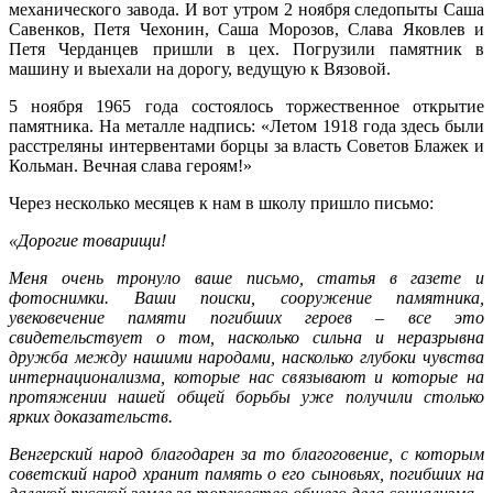
механического завода. И вот утром 2 ноября следопыты Саша
Савенков, Петя Чехонин, Саша Морозов, Слава Яковлев и
Петя Черданцев пришли в цех. Погрузили памятник в
машину и выехали на дорогу, ведущую к Вязовой.
5 ноября 1965 года состоялось торжественное открытие
памятника. На металле надпись: «Летом 1918 года здесь были
расстреляны интервентами борцы за власть Советов Блажек и
Кольман. Вечная слава героям!»
Через несколько месяцев к нам в школу пришло письмо:
«Дорогие товарищи!
Меня очень тронуло ваше письмо, статья в газете и
фотоснимки. Ваши поиски, сооружение памятника,
увековечение памяти погибших героев – все это
свидетельствует о том, насколько сильна и неразрывна
дружба между нашими народами, насколько глубоки чувства
интернационализма, которые нас связывают и которые на
протяжении нашей общей борьбы уже получили столько
ярких доказательств.
Венгерский народ благодарен за то благоговение, с которым
советский народ хранит память о его сыновьях, погибших на