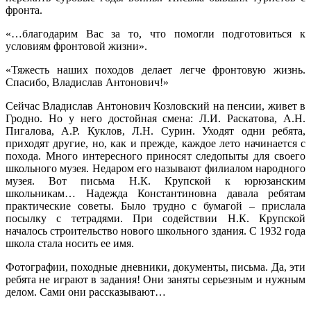
фронта.
«…благодарим Вас за то, что помогли подготовиться к
условиям фронтовой жизни».
«Тяжесть наших походов делает легче фронтовую жизнь.
Спасибо, Владислав Антонович!»
Сейчас Владислав Антонович Козловский на пенсии, живет в
Гродно. Но у него достойная смена: Л.И. Раскатова, А.Н.
Пигалова, А.Р. Куклов, Л.Н. Сурин. Уходят одни ребята,
приходят другие, но, как и прежде, каждое лето начинается с
похода. Много интересного приносят следопыты для своего
школьного музея. Недаром его называют филиалом народного
музея. Вот письма Н.К. Крупской к юрюзанским
школьникам… Надежда Константиновна давала ребятам
практические советы. Было трудно с бумагой – прислала
посылку с тетрадями. При содействии Н.К. Крупской
началось строительство нового школьного здания. С 1932 года
школа стала носить ее имя.
Фотографии, походные дневники, документы, письма. Да, эти
ребята не играют в задания! Они заняты серьезным и нужным
делом. Сами они рассказывают…