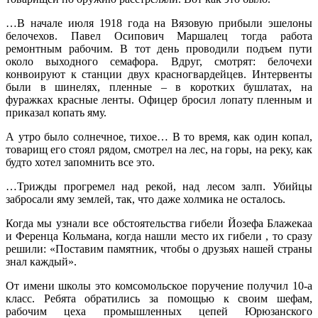
…В начале июля 1918 года на Вязовую прибыли эшелоны
белочехов. Павел Осипович Маршалец тогда работа
ремонтным рабочим. В тот день проводили подъем пути
около выходного семафора. Вдруг, смотрят: белочехи
конвоируют к станции двух красногвардейцев. Интервенты
были в шинелях, пленные – в коротких бушлатах, на
фуражках красные ленты. Офицер бросил лопату пленным и
приказал копать яму.
А утро было солнечное, тихое… В то время, как один копал,
товарищ его стоял рядом, смотрел на лес, на горы, на реку, как
будто хотел запомнить все это.
…Трижды прогремел над рекой, над лесом залп. Убийцы
забросали яму землей, так, что даже холмика не осталось.
Когда мы узнали все обстоятельства гибели Йозефа Блажекаа
и Ференца Кольмана, когда нашли место их гибели , то сразу
решили: «Поставим памятник, чтобы о друзьях нашей страны
знал каждый».
От имени школы это комсомольское поручение получил 10-а
класс. Ребята обратились за помощью к своим шефам,
рабочим цеха промышленных цепей Юрюзанского