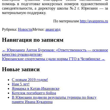
помощь в подготовке конкурсных номеров художественной
самодеятельности, а директору школы №2 г. Юрюзани — за
материальную поддержку.
По материалам
http://avanpress.ru
Рубрика:
Новости
Метки:
авангард
Навигация по записям
←
Юрюзанец Антон Буренков: «Ответственность — основное
качество руководителя»
Юрюзанские спортсмены сдали нормы ГТО в Челябинске
→
Новые записи
С новым 2019 годом!
Нам 5 лет!
Ярмарка в Катав-Ивановске
Котелок погибшего бойца
В Юрюзани подвели результаты турнира по боксу
памяти Ивана Кукарина