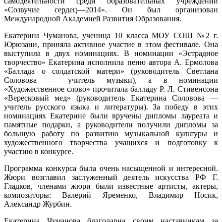
самодеятельности среди образовательных учреждений
«Созвучие сердец—2014». Он был организован
Международной Академией Развития Образования.
Екатерина Чуманова, ученица 10 класса МОУ СОШ №2 г.
Юрюзани, приняла активное участие в этом фестивале. Она
выступила в двух номинациях. В номинации «Эстрадное
творчество» Екатерина исполнила пеню автора А. Ермолова
«Баллада о солдатской матери» (руководитель Светлана
Соловова — учитель музыки), а в номинации
«Художественное слово» прочитала балладу Р. Л. Стивенсона
«Вересковый мед» (руководитель Екатерина Соловова —
учитель русского языка и литературы). За победу в этих
номинациях Екатерине были вручены дипломы лауреата и
памятные подарки, а руководители получили дипломы за
большую работу по развитию музыкальной культуры и
художественного творчества учащихся и подготовку к
участию в конкурсе.
Программа конкурса была очень насыщенной и интересной.
Жюри возглавил заслуженный деятель искусства РФ Г.
Гладков, членами жюри были известные артисты, актеры,
композиторы: Валерий Яременко, Владимир Носик,
Александр Журбин.
Екатерина Чуманова благодарна своим наставникам за