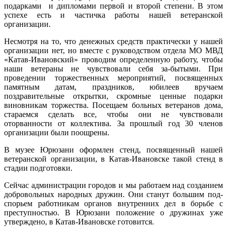
подарками и дипломами первой и второй степени. В этом
успехе есть и частичка работы нашей ветеранской
организации.
Несмотря на то, что денежных средств практически у нашей
организации нет, но вместе с руководством отдела МО МВД
«Катав-Ивановский» проводим определенную работу, чтобы
наши ветераны не чувствовали себя за-бытыми. При
проведении торжественных мероприятий, посвященных
памятным датам, праздников, юбилеев вручаем
поздравительные открытки, скромные ценные подарки
виновникам торжества. Посещаем больных ветеранов дома,
стараемся сделать все, чтобы они не чувствовали
оторванности от коллектива. За прошлый год 30 членов
организации были поощрены.
В музее Юрюзани оформлен стенд, посвященный нашей
ветеранской орга­низации, в Катав-Ивановске такой стенд в
стадии подготовки.
Сейчас администрации городов и мы ра­ботаем над созданием
добровольных на­родных дружин. Они станут большим под­
спорьем работникам органов внутренних дел в борьбе с
преступностью. В Юрюзани положение о дружинах уже
утверждено, в Катав-Ивановске готовится.