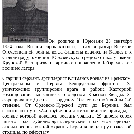
Он родился в Юрюзани 28 сентября
1924 года. Весной сорок второго, в самый разгар Великой
Отечественной войны, когда фашисты рвались на Кавказ и к
Сталинграду, окончил Юрюзанскую среднюю школу имени
Крупской, был призван в армию и направлен в Чебаркульские
военные лагеря.
Старший сержант, артиллерист Климанов воевал на Брянском,
Центральном и Первом Белорусском фронтах. За
уничтожение группировки врага в районе Касторной
командование наградило его орденом Красной Звезды. За
форсирование Днепра — орденом Отечественной войны 2-й
степени. От Орловско-Курской дуги до Берлина был
фронтовой путь 32-й гаубичной артиллерийской бригады, в
составе которой довелось воевать уральцу. 29 апреля сорок
пятого года гаубично-артиллерийский полк этой бригады
открыл огонь с южной окраины Берлина по центру вражеской
столицы, по рейхстагу.