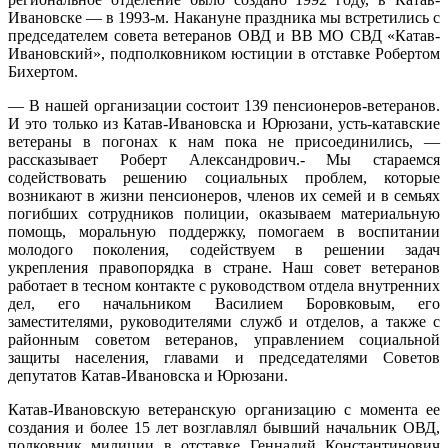
Ивановске — в 1993-м. Накануне праздника мы встретились с
председателем совета ветеранов ОВД и ВВ МО СВД «Катав-
Ивановский», подполковником юстиции в отставке Робертом
Бихертом.
— В нашей организации состоит 139 пенсионеров-ветеранов.
И это только из Катав-Ивановска и Юрюзани, усть-катавские
ветераны в погонах к нам пока не присоединились, —
рассказывает Роберт Александрович.- Мы стараемся
содействовать решению социальных проблем, которые
возникают в жизни пенсионеров, членов их семей и в семьях
погибших сотрудников полиции, оказываем материальную
помощь, моральную поддержку, помогаем в воспитании
молодого поколения, содействуем в решении задач
укрепления правопорядка в стране. Наш совет ветеранов
работает в тесном контакте с руководством отдела внутренних
дел, его начальником Василием Боровковым, его
заместителями, руководителями служб и отделов, а также с
рай­онным советом ветеранов, управлением социальной
защиты населения, главами и председателями Советов
депутатов Ка­тав-Ивановска и Юрюзани.
Катав-Ивановскую ветеранскую организацию с момента ее
создания и более 15 лет возглавлял бывший начальник ОВД,
полковник милиции в отставке Геннадий Константинович