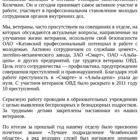
Колечкин. Он и сегодня принимает самое активное участие в
работе, участвует в профессиональном становлении молодых
сотрудников органов внутренних дел.
Мы, ветераны, часто присутствуем на совещаниях в отделе, на
которых обсуждаются актуальные вопросы, направленные на
улучшение жизни ветеранов, используем свой безопасности
ОАО «Катавский профессиональный потенциал в работе с
молодежью. Активно сотрудничаем со службами цемент»,
литейно-механического завода, ЗАО «Смарт», ОАО «Альба-
цепь» и других предприятий, где трудятся ветераны ОВД.
Цель этого сотрудничества — профилактика, предупреждение
совершения преступлений и правонарушений. Благодаря этой
работе преступность в «Смарте» и «Альба-цепи» упала до
нуля. С участием ветеранов ОВД было раскрыто в 2011 году
10 преступлений.
Серьезную работу проводим в образовательных учреждениях
с целью выявления беспризорных и безнадзорных подростков.
За трудными детьми закреплены наставники из наших
ветеранов.
По итогам за прошлый год нашему отделу было присвоено
почетное звание «Лучшее подразделение Челябинской
области», а ряд ведущих служб был награжден ценными