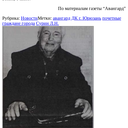
По материалам газеты “Авангард”
Рубрика:
Новости
Метки:
авангард
ДК г. Юрюзань
почетные
граждане города
Сурин Л.Н.