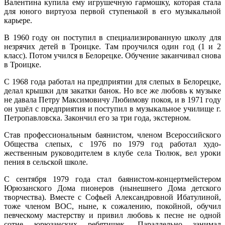
Валентина купила ему игрушечную гармошку, которая стала
для юного виртуоза первой ступенькой в его музыкальной
карьере.
В 1960 году он поступил в специализированную школу для
незрячих детей в Троицке. Там проучился один год (1 и 2
класс). Потом учился в Белорецке. Обучение заканчивал снова
в Троицке.
С 1968 года работал на предприятии для слепых в Белорецке,
делал крышки для закатки банок. Но все же любовь к музыке
не давала Петру Максимовичу Любимову покоя, и в 1971 году
он ушёл с предприятия и поступил в музыкальное училище г.
Петропавловска. Закончил его за три года, экстерном.
Став профессиональным баянистом, членом Всероссийского
Общества слепых, с 1976 по 1979 год работал худо­
жественным руководителем в клубе села Тюлюк, вел уроки
пения в сельской школе.
С сентября 1979 года стал баянистом-концертмейстером
Юрюзанского Дома пионеров (нынешнего Дома детского
творчества). Вместе с Софьей Александровной Ибатулиной,
тоже членом ВОС, ныне, к сожалению, покойной, обучил
певческому мастерству и привил любовь к песне не одной
сотне юрюзанских ребятишек. Параллельно занимал