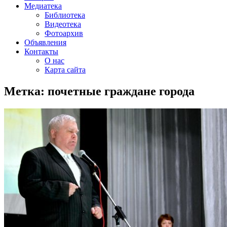
Медиатека
Библиотека
Видеотека
Фотоархив
Объявления
Контакты
О нас
Карта сайта
Метка:
почетные граждане города