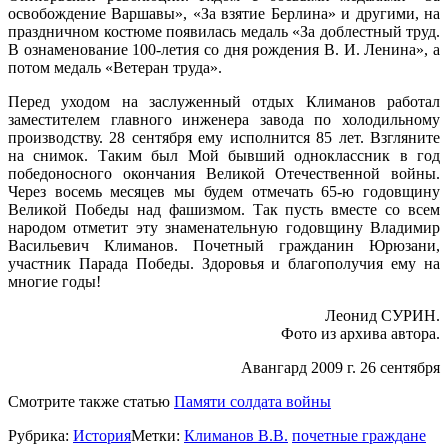
освобождение Варшавы», «За взятие Берлина» и другими, на
праздничном костюме появилась медаль «За доблестный труд.
В ознаменование 100-летия со дня рождения В. И. Ленина», а
потом медаль «Ветеран труда».
Перед уходом на заслуженный отдых Климанов работал
заместителем главного инженера завода по холодильному
производству. 28 сентября ему исполнится 85 лет. Взгляните
на снимок. Таким был Мой бывший одноклассник в год
победоносного окончания Великой Отечественной войны.
Через восемь месяцев мы будем отмечать 65-ю годовщину
Великой Победы над фашизмом. Так пусть вместе со всем
народом отметит эту знаменательную годовщину Владимир
Васильевич Климанов. Почетный гражданин Юрюзани,
участник Парада Победы. Здоровья и благополучия ему на
многие годы!
Леонид СУРИН.
Фото из архива автора.
Авангард 2009 г. 26 сентября
Смотрите также статью
Памяти солдата войны
Рубрика:
История
Метки:
Климанов В.В.
почетные граждане