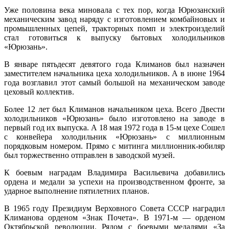
Уже половина века миновала с тех пор, когда Юрюзанский
механическим завод наряду с изготовлением комбайновых и
промышленных цепей, тракторных помп и электроизделий
стал готовиться к выпуску бытовых холодильников
«Юрюзань».
В январе пятьдесят девятого года Климанов был назначен
заместителем начальника цеха холодильников. А в июне 1964
года возглавил этот самый большой на механическом заводе
цеховый коллектив.
Более 12 лет был Климанов начальником цеха. Всего Двести
холодильников «Юрюзань» было изготовлено на заводе в
первый год их выпуска. А 18 мая 1972 года в 15-м цехе Сошел
с конвейера холодильник «Юрюзань» с миллионным
порядковым номером. Прямо с митинга миллионник-юбиляр
был торжественно отправлен в заводской музей.
К боевым наградам Владимира Васильевича добавились
ордена и медали за успехи на производственном фронте, за
ударное выполнение пятилетних планов.
В 1965 году Президиум Верховного Совета СССР наградил
Климанова орденом «Знак Почета». В 1971-м — орденом
Октябрьской революции. Рядом с боевыми медалями «За