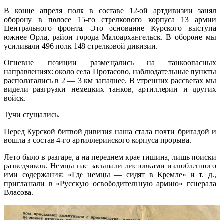
В конце апреля полк в составе 12-ой артдивизии занял
оборону в полосе 15-го стрелкового корпуса 13 армии
Центрального фронта. Это основание Курского выступа
южнее Орла, район города Малоархангельск. В обороне мы
усиливали 496 полк 148 стрелковой дивизии.
Огневые позиции размещались на танкоопасных
направлениях: около села Протасово, наблюдательные пункты
располагались в 2 — 3 км западнее. В утренних рассветах мы
видели разгрузки немецких танков, артиллерии и других
войск.
Тучи сгущались.
Перед Курской битвой дивизия наша стала почти бригадой и
вошла в состав 4-го артиллерийского корпуса прорыва.
Лето было в разгаре, а на переднем крае тишина, лишь поиски
разведчиков. Немцы нас засыпали листовками излюбленного
ими содержания: «Где немцы — сидят в Кремле» и т. д.,
приглашали в «Русскую освободительную армию» генерала
Власова.