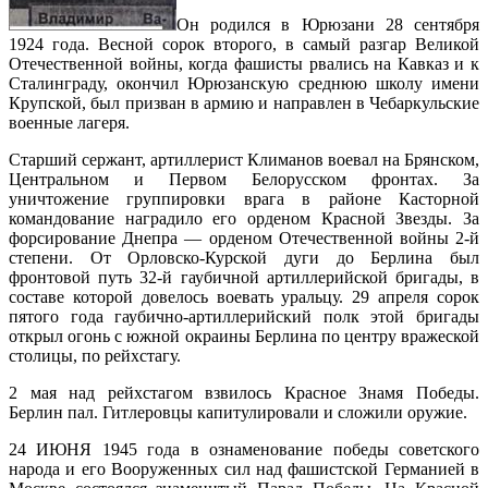
Он родился в Юрюзани 28 сентября
1924 года. Весной сорок второго, в самый разгар Великой
Отечественной войны, когда фашисты рвались на Кавказ и к
Сталинграду, окончил Юрюзанскую среднюю школу имени
Крупской, был призван в армию и направлен в Чебаркульские
военные лагеря.
Старший сержант, артиллерист Климанов воевал на Брянском,
Центральном и Первом Белорусском фронтах. За
уничтожение группировки врага в районе Касторной
командование наградило его орденом Красной Звезды. За
форсирование Днепра — орденом Отечественной войны 2-й
степени. От Орловско-Курской дуги до Берлина был
фронтовой путь 32-й гаубичной артиллерийской бригады, в
составе которой довелось воевать уральцу. 29 апреля сорок
пятого года гаубично-артиллерийский полк этой бригады
открыл огонь с южной окраины Берлина по центру вражеской
столицы, по рейхстагу.
2 мая над рейхстагом взвилось Красное Знамя Победы.
Берлин пал. Гитлеровцы капитулировали и сложили оружие.
24 ИЮНЯ 1945 года в ознаменование победы советского
народа и его Вооруженных сил над фашистской Германией в