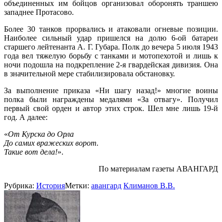
объединенных им бойцов организовал оборонять траншею
западнее Протасово.
Более 30 танков прорвались и атаковали огневые позиции.
Наиболее сильный удар пришелся на долю 6-ой батареи
старшего лейтенанта А. Г. Губара. Полк до вечера 5 июля 1943
года вел тяжелую борьбу с танками и мотопехотой и лишь к
ночи подошла на подкрепление 2-я гвардейская дивизия. Она
в значительной мере стабилизировала обстановку.
За выполнение приказа «Ни шагу назад!» многие воины
полка были награждены медалями «За отвагу». Получил
первый свой орден и автор этих строк. Шел мне лишь 19-й
год. А далее:
«
От Курска до Орла
До самих вражеских ворот.
Такие вот дела!
».
По материалам газеты АВАНГАРД
Рубрика:
История
Метки:
авангард
Климанов В.В.