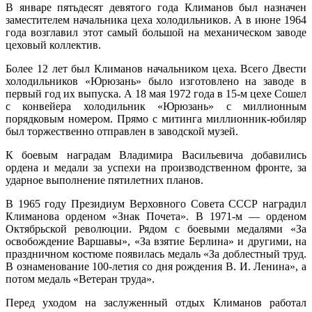
В январе пятьдесят девятого года Климанов был назначен
заместителем начальника цеха холодильников. А в июне 1964
года возглавил этот самый большой на механическом заводе
цеховый коллектив.
Более 12 лет был Климанов начальником цеха. Всего Двести
холодильников «Юрюзань» было изготовлено на заводе в
первый год их выпуска. А 18 мая 1972 года в 15-м цехе Сошел
с конвейера холодильник «Юрюзань» с миллионным
порядковым номером. Прямо с митинга миллионник-юбиляр
был торжественно отправлен в заводской музей.
К боевым наградам Владимира Васильевича добавились
ордена и медали за успехи на производственном фронте, за
ударное выполнение пятилетних планов.
В 1965 году Президиум Верховного Совета СССР наградил
Климанова орденом «Знак Почета». В 1971-м — орденом
Октябрьской революции. Рядом с боевыми медалями «За
освобождение Варшавы», «За взятие Берлина» и другими, на
праздничном костюме появилась медаль «За доблестный труд.
В ознаменование 100-летия со дня рождения В. И. Ленина», а
потом медаль «Ветеран труда».
Перед уходом на заслуженный отдых Климанов работал