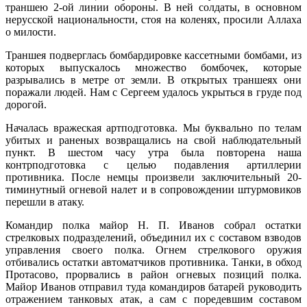
траншею 2-ой линии обороны. В ней солдаты, в основном
нерусской национальности, стоя на коленях, просили Аллаха
о милости.
Траншея подверглась бомбардировке кассетными бомбами, из
которых выпускалось множество бомбочек, которые
разрывались в метре от земли. В открытых траншеях они
поражали людей. Нам с Сергеем удалось укрыться в груде под
дорогой.
Началась вражеская артподготовка. Мы буквально по телам
убитых и раненых возвращались на свой наблюдательный
пункт. В шестом часу утра была повторена наша
контрподготовка с целью подавления артиллерии
противника. После немцы произвели заключительный 20-
тиминутный огневой налет и в сопровождении штурмовиков
перешли в атаку.
Командир полка майор Н. П. Иванов собрал остатки
стрелковых подразделений, объединил их с составом взводов
управления своего полка. Огнем стрелкового оружия
отбивались остатки автоматчиков противника. Танки, в обход
Протасово, прорвались в район огневых позиций полка.
Майор Иванов отправил туда командиров батарей руководить
отражением танковых атак, а сам с поредевшим составом