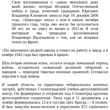
Свои воспоминания о «давно минувших днях
моей жизни» ветеран Великой Отечественной
войны и труда, почетный гражданин Юрюзани
Владимир Климанов записал еще 18 декабря 2006
года. «Авангард» писал о нем в начале октября
прошлого года, тогда ему могло бы исполниться
90 лет, но он ушел из жизни в 2011-м. В этом
материале мы приводим воспоминания
Владимира Васильевича о том, как он впервые
попал на фронт.
«По окончании средней школы я пошел на работу в завод, а в
ноябре 1942 года был призван в армию.
Шла вторая военная осень, остался позади начальный период
войны, исторически названный активной обороной, а
народом — периодом тяжелых военных сражений. Готовился
перелом в ходе войны.
В нашей области, на территории чебаркульских военных
лагерей, действовал Сталинградский учебно-артиллерийский
центр. Он формировал и отправлял под Сталинград крупные
артиллерийские соединения. Ушла туда и 11 артдивизия, а в
ноябре формировалась 12-я в составе трех бригад — 8 полков.
Я был зачислен вычислителем в укрепление 872 гаубичного