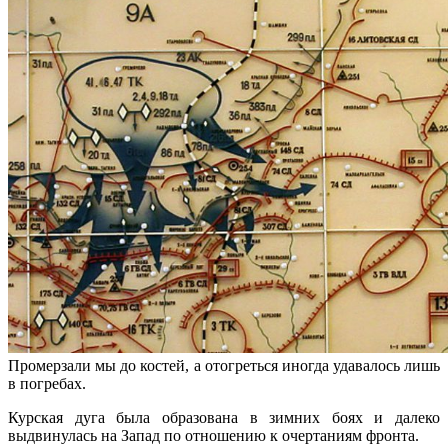
Промерзали мы до костей, а отогреться иногда удавалось лишь
в погребах.
Курская дуга была образована в зимних боях и далеко
выдвинулась на Запад по отношению к очертаниям фронта.