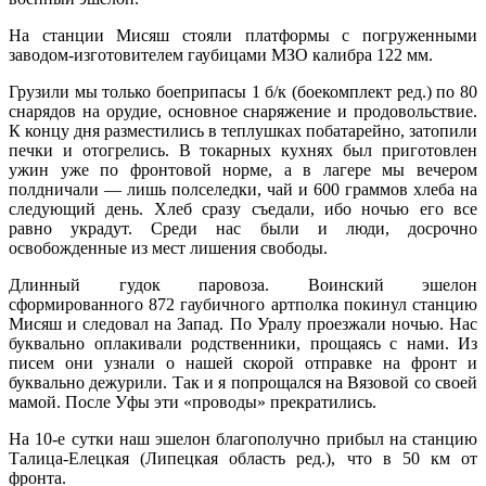
На станции Мисяш стояли платформы с погруженными
заводом-изготовителем гаубицами МЗО калибра 122 мм.
Грузили мы только боеприпасы 1 б/к (боекомплект ред.) по 80
снарядов на орудие, основное снаряжение и продовольствие.
К концу дня разместились в теплушках побатарейно, затопили
печки и отогрелись. В токарных кухнях был приготовлен
ужин уже по фронтовой норме, а в лагере мы вечером
полдничали — лишь полселедки, чай и 600 граммов хлеба на
следующий день. Хлеб сразу съедали, ибо ночью его все
равно украдут. Среди нас были и люди, досрочно
освобожденные из мест лишения свободы.
Длинный гудок паровоза. Воинский эшелон
сформированного 872 гаубичного артполка покинул станцию
Мисяш и следовал на Запад. По Уралу проезжали ночью. Нас
буквально оплакивали родственники, прощаясь с нами. Из
писем они узнали о нашей скорой отправке на фронт и
буквально дежурили. Так и я попрощался на Вязовой со своей
мамой. После Уфы эти «проводы» прекратились.
На 10-е сутки наш эшелон благополучно прибыл на станцию
Талица-Елецкая (Липецкая область ред.), что в 50 км от
фронта.