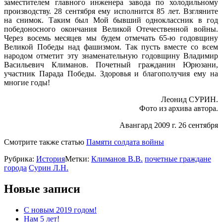
заместителем главного инженера завода по холодильному
производству. 28 сентября ему исполнится 85 лет. Взгляните
на снимок. Таким был Мой бывший одноклассник в год
победоносного окончания Великой Отечественной войны.
Через восемь месяцев мы будем отмечать 65-ю годовщину
Великой Победы над фашизмом. Так пусть вместе со всем
народом отметит эту знаменательную годовщину Владимир
Васильевич Климанов. Почетный гражданин Юрюзани,
участник Парада Победы. Здоровья и благополучия ему на
многие годы!
Леонид СУРИН.
Фото из архива автора.
Авангард 2009 г. 26 сентября
Смотрите также статью
Памяти солдата войны
Рубрика:
История
Метки:
Климанов В.В.
почетные граждане
города
Сурин Л.Н.
Новые записи
С новым 2019 годом!
Нам 5 лет!