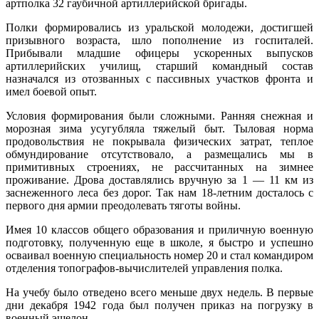
артполка 32 гаубичной артиллерийской бригады.
Полки формировались из уральской молодежи, достигшей
призывного возраста, шло пополнение из госпиталей.
Прибывали младшие офицеры ускоренных выпусков
артиллерийских училищ, старший командный состав
назначался из отозванных с пассивных участков фронта и
имел боевой опыт.
Условия формирования были сложными. Ранняя снежная и
морозная зима усугубляла тяжелый быт. Тыловая норма
продовольствия не покрывала физических затрат, теплое
обмундирование отсутствовало, а размещались мы в
примитивных строениях, не рассчитанных на зимнее
проживание. Дрова доставлялись вручную за 1 — 11 км из
заснеженного леса без дорог. Так нам 18-летним досталось с
первого дня армии преодолевать тяготы войны.
Имея 10 классов общего образования и приличную военную
подготовку, полученную еще в школе, я быстро и успешно
осваивал военную специальность номер 20 и стал командиром
отделения топографов-вычислителей управления полка.
На учебу было отведено всего меньше двух недель. В первые
дни декабря 1942 года был получен приказ на погрузку в
военный эшелон.