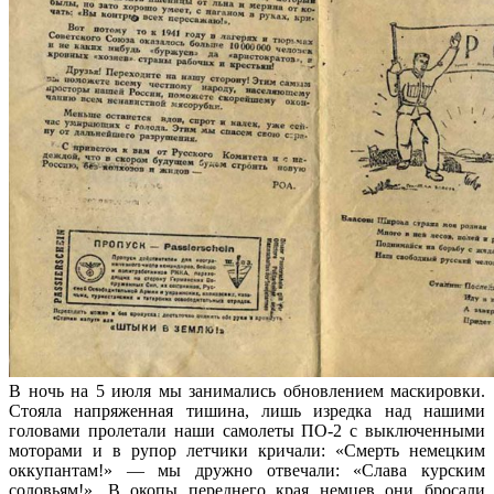
В ночь на 5 июля мы занимались обновлением маскировки.
Стояла напряженная тишина, лишь изредка над нашими
головами пролетали наши самолеты ПО-2 с выключенными
моторами и в рупор летчики кричали: «Смерть немецким
оккупантам!» — мы дружно отвечали: «Слава курским
соловьям!». В окопы переднего края немцев они бросали