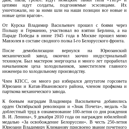
цепями идут солдаты, подгоняемые эсэсовцами. Их
уничтожали, но за ними шли на наши позиции все новые и
новые цепи врагов».
От Курска Владимир Васильевич прошел с боями через
Польшу и Германию, участвовал во взятии Берлина, а на
Параде Победы в июне 1945 года в Москве прошел мимо
Мавзолея в составе сводного полка I-го Белорусского фронта.
После демобилизации вернулся на Юрюзанский
механический завод, окончил заочно индустриальный
техникум. Был мастером энергоцеха и много лет проработал
начальником цеха холодильников, заместителем главного
инженера по холодильному производству.
Член КПСС, он много раз избирался депутатом горсовета
Юрюзани и Катав-Ивановского района, членом профкома и
парткома механического завода.
К боевым наградам Владимира Васильевича добавились
орден Октябрьской революции и «Знак Почета», медаль «За
доблестный труд в ознаменование 100-летия со дня рождения
В. И. Ленина», 9 декабря 2010 года он награжден юбилейной
медалью «За освобождение Белоруссии». В честь 250-летия
Юрюзани Владимиру Климанову присвоено звание почетного