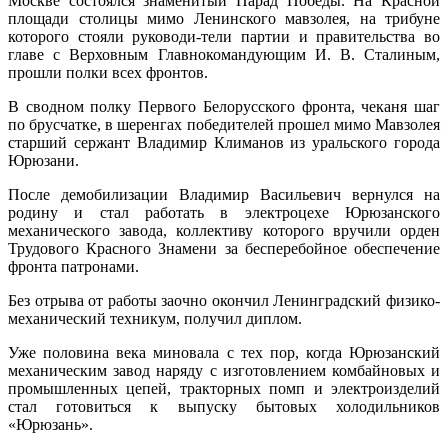
Москве состоялся знаменитый Парад Победы. На Красной
площади столицы мимо Ленинского мавзолея, на трибуне
которого стояли руководи-тели партии и правительства во
главе с Верховным Главнокомандующим И. В. Сталиным,
прошли полки всех фронтов.
В сводном полку Первого Белорусского фронта, чеканя шаг
по брусчатке, в шеренгах победителей прошел мимо Мавзолея
старший сержант Владимир Климанов из уральского города
Юрюзани.
После демобилизации Владимир Васильевич вернулся на
родину и стал работать в электроцехе Юрюзанского
механического завода, коллективу которого вручили орден
Трудового Красного Знамени за бесперебойное обеспечение
фронта патронами.
Без отрыва от работы заочно окончил Ленинградский физико-
механический техникум, получил диплом.
Уже половина века миновала с тех пор, когда Юрюзанский
механическим завод наряду с изготовлением комбайновых и
промышленных цепей, тракторных помп и электроизделий
стал готовиться к выпуску бытовых холодильников
«Юрюзань».