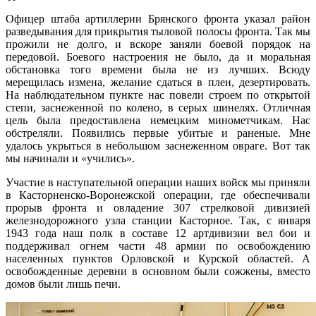
Офицер штаба артиллерии Брянского фронта указал район
разведывания для прикрытия тыловой полосы фронта. Так мы
прожили не долго, и вскоре заняли боевой порядок на
передовой. Боевого настроения не было, да и моральная
обстановка того времени была не из лучших. Всюду
мерещилась измена, желание сдаться в плен, дезертировать.
На наблюдательном пункте нас повели строем по открытой
степи, заснеженной по колено, в серых шинелях. Отличная
цель была предоставлена немецким минометчикам. Нас
обстреляли. Появились первые убитые и раненые. Мне
удалось укрыться в небольшом заснеженном овраге. Вот так
мы начинали и «учились».
Участие в наступательной операции наших войск мы приняли
в Касторненско-Воронежской операции, где обеспечивали
прорыв фронта и овладение 307 стрелковой дивизией
железнодорожного узла станции Касторное. Так, с января
1943 года наш полк в составе 12 артдивизии вел бои и
поддерживал огнем части 48 армии по освобождению
населенных пунктов Орловской и Курской областей. А
освобожденные деревни в основном были сожжены, вместо
домов были лишь печи.