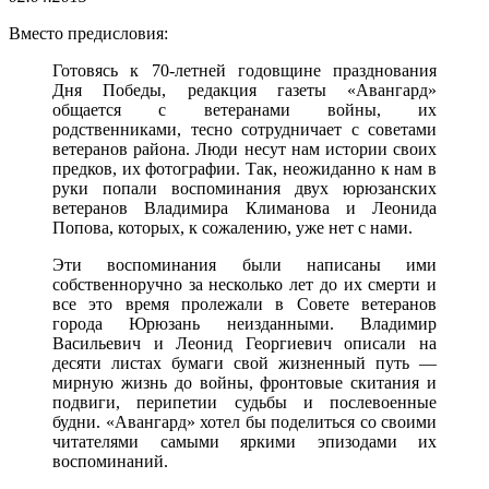
Вместо предисловия:
Готовясь к 70-летней годовщине празднования
Дня Победы, редакция газеты «Авангард»
общается с ветеранами войны, их
родственниками, тесно сотрудничает с советами
ветеранов района. Люди несут нам истории своих
предков, их фотографии. Так, неожиданно к нам в
руки попали воспоминания двух юрюзанских
ветеранов Владимира Климанова и Леонида
Попова, которых, к сожалению, уже нет с нами.
Эти воспоминания были написаны ими
собственноручно за несколько лет до их смерти и
все это время пролежали в Совете ветеранов
города Юрюзань неизданными. Владимир
Васильевич и Леонид Георгиевич описали на
десяти листах бумаги свой жизненный путь —
мирную жизнь до войны, фронтовые скитания и
подвиги, перипетии судьбы и послевоенные
будни. «Авангард» хотел бы поделиться со своими
читателями самыми яркими эпизодами их
воспоминаний.