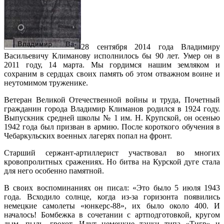
28 сентября 2014 года Владимиру
Васильевичу Климанову исполнилось бы 90 лет. Умер он в
2011 году, 14 марта. Мы гордимся нашим земляком и
сохраним в сердцах своих память об этом отважном воине и
неутомимом труженике.
Ветеран Великой Отечественной войны и труда, Почетный
гражданин города Владимир Климанов родился в 1924 году.
Выпускник средней школы № 1 им. Н. Крупской, он осенью
1942 года был призван в армию. После короткого обучения в
Чебаркульских военных лагерях попал на фронт.
Старший сержант-артиллерист участвовал во многих
кровопролитных сражениях. Но битва на Курской дуге стала
для него особенно памятной.
В своих воспоминаниях он писал: «Это было 5 июля 1943
года. Всходило солнце, когда из-за горизонта появились
немецкие самолеты «юнкерс-88», их было около 400. И
началось! Бомбежка в сочетании с артподготовкой, кругом
дым, пыль, грохот. Идут немецкие танки типа «Тигр» и