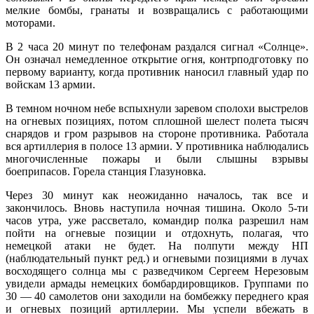
мелкие бомбы, гранаты и возвращались с работающими
моторами.
В 2 часа 20 минут по телефонам раздался сигнал «Солнце».
Он означал немедленное открытие огня, контрподготовку по
первому варианту, когда противник наносил главный удар по
войскам 13 армии.
В темном ночном небе вспыхнули заревом сполохи выстрелов
на огневых позициях, потом сплошной шелест полета тысяч
снарядов и гром разрывов на стороне противника. Работала
вся артиллерия в полосе 13 армии. У противника наблюдались
многочисленные пожары и были слышны взрывы
боеприпасов. Горела станция Глазуновка.
Через 30 минут как неожиданно началось, так все и
закончилось. Вновь наступила ночная тишина. Около 5-ти
часов утра, уже рассветало, командир полка разрешил нам
пойти на огневые позиции и отдохнуть, полагая, что
немецкой атаки не будет. На полпути между НП
(наблюдательный пункт ред.) и огневыми позициями в лучах
восходящего солнца мы с разведчиком Сергеем Нерезовым
увидели армады немецких бомбардировщиков. Группами по
30 — 40 самолетов они заходили на бомбежку переднего края
и огневых позиций артиллерии. Мы успели вбежать в