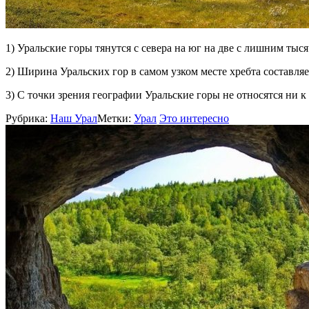
1) Уральские горы тянутся с севера на юг на две с лишним тыс
2) Ширина Уральских гор в самом узком месте хребта составля
3) С точки зрения географии Уральские горы не относятся ни к
Рубрика:
Наш Урал
Метки:
Урал
Это интересно