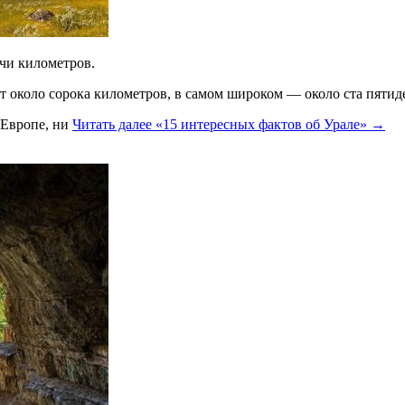
ячи километров.
ет около сорока километров, в самом широком — около ста пятид
 Европе, ни
Читать далее
«15 интересных фактов об Урале»
→