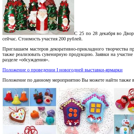
С 25 по 28 декабря во Дво
сейчас. Стоимость участия 200 рублей.
Приглашаем мастеров декоративно-прикладного творчества при
также реализовать сувенирную продукцию. Заявки на участие в
разделе «обсуждения».
Положение о проведении I новогодней выставки-ярмарки
Положение по данному мероприятию Вы можете найти также в