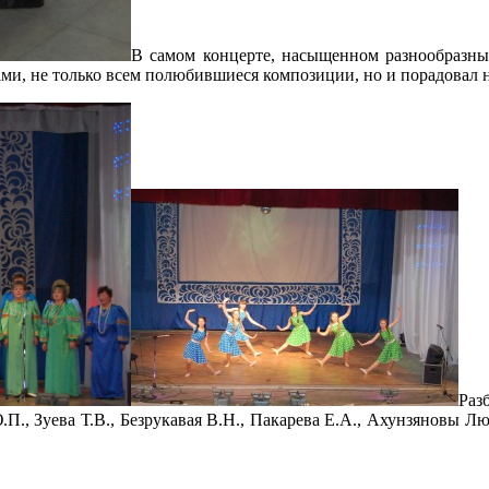
В самом концерте, насыщенном разнообразны
ми, не только всем полюбившиеся композиции, но и порадовал
Раз
Ю.П., Зуева Т.В., Безрукавая В.Н., Пакарева Е.А., Ахунзяновы Лю