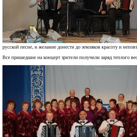
русской песне, и желание донести до земляков красоту и непов
Все пришедшие на концерт зрители получили заряд теплого ве