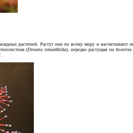
оядных растений. Растут они по всему миру и насчитывают ок
олистная (Drosera rotundifolia), нередко растущая на болот
.