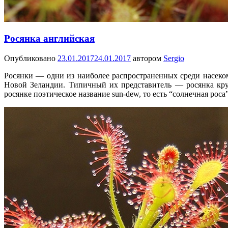
Росянка английская
Опубликовано
23.01.2017
24.01.2017
автором
Sergio
Росянки — одни из наиболее распространенных среди насеком
Новой Зеландии. Типичный их представитель — росянка крупн
росянке поэтическое название sun-dew, то есть “солнечная роса”