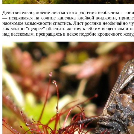
Действительно, ловчие листья этого растения необычны — он
— искрящаяся на солнце капелька клейкой жидкости, привл
насекомое возможности спастись. Лист росянки необычайно чу
как можно “щедрее” облепить жертву клейким веществом и пе
над насекомым, превращаясь в некое подобие крошечного желу