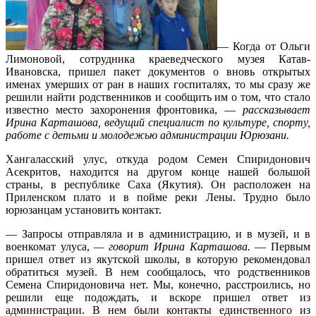
— Когда от Ольги
Лимоновой, сотрудника краеведческого музея Катав-
Ивановска, пришел пакет документов о вновь открытых
именах умерших от ран в наших госпиталях, то мы сразу же
решили найти родственников и сообщить им о том, что стало
известно место захоронения фронтовика, —
рассказывает
Ирина Карташова, ведущий специалист по культуре, спорту,
работе с детьми и молодежью администрации Юрюзани.
Хангаласский улус, откуда родом Семен Спиридонович
Асекритов, находится на другом конце нашей большой
страны, в республике Саха (Якутия). Он расположен на
Приленском плато и в пойме реки Лены. Трудно было
юрюзанцам установить контакт.
— Запросы отправляла и в администрацию, и в музей, и в
военкомат улуса,
— говорит Ирина Карташова.
— Первым
пришел ответ из якутской школы, в которую рекомендовал
обратиться музей. В нем сообщалось, что родственников
Семена Спиридоновича нет. Мы, конечно, расстроились, но
решили еще подождать, и вскоре пришел ответ из
администрации. В нем были контакты единственного из