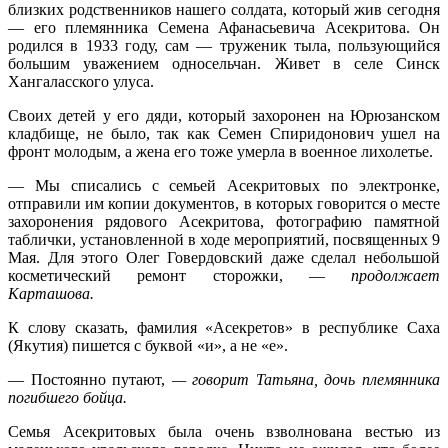
близких родственников нашего солдата, который жив сегодня
— его племянника Семена Афанасьевича Асекритова. Он
родился в 1933 году, сам — труженик тыла, пользующийся
большим уважением односельчан. Живет в селе Синск
Хангаласского улуса.
Своих детей у его дяди, который захоронен на Юрюзанском
кладбище, не было, так как Семен Спиридонович ушел на
фронт молодым, а жена его тоже умерла в военное лихолетье.
— Мы списались с семьей Асекритовых по электронке,
отправили им копии документов, в которых говорится о месте
захоронения рядового Асекритова, фотографию памятной
таблички, установленной в ходе мероприятий, посвященных 9
Мая. Для этого Олег Говердовский даже сделал небольшой
косметический ремонт сторожки, —
продолжает
Карташова.
К слову сказать, фамилия «Асекретов» в республике Саха
(Якутия) пишется с буквой «и», а не «е».
— Постоянно путают,
— говорит Татьяна, дочь племянника
погибшего бойца.
Семья Асекритовых была очень взволнована вестью из