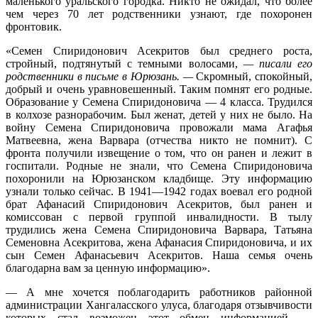
маленького уральского городка. Никто не ожидал, что более
чем через 70 лет родственники узнают, где похоронен
фронтовик.
«Семен Спиридонович Асекритов был среднего роста,
стройный, подтянутый с темными волосами,
— писали его
родственники в письме в Юрюзань. —
Скромный, спокойный,
добрый и очень уравновешенный. Таким помнят его родные.
Образование у Семена Спиридоновича — 4 класса. Трудился
в колхозе разнорабочим. Был женат, детей у них не было. На
войну Семена Спиридоновича провожали мама Агафья
Матвеевна, жена Варвара (отчества никто не помнит). С
фронта получили извещение о том, что он ранен и лежит в
госпитали. Родные не знали, что Семена Спиридоновича
похоронили на Юрюзанском кладбище. Эту информацию
узнали только сейчас. В 1941—1942 годах воевал его родной
брат Афанасий Спиридонович Асекритов, был ранен и
комиссован с первой группой инвалидности. В тылу
трудились жена Семена Спиридоновича Варвара, Татьяна
Семеновна Асекритова, жена Афанасия Спиридоновича, и их
сын Семен Афанасьевич Асекритов. Наша семья очень
благодарна вам за ценную информацию».
— А мне хочется поблагодарить работников районной
администрации Хангаласского улуса, благодаря отзывчивости
которых стал возможен этот обмен информацией,
—