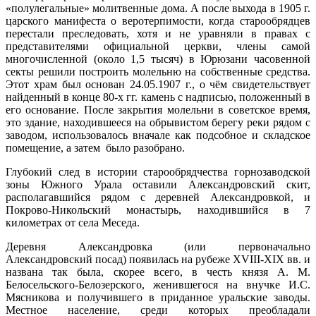
«полулегальные» молитвенные дома. А после выхода в 1905 г.
царского манифеста о веротерпимости, когда старообрядцев
перестали преследовать, хотя и не уравняли в правах с
представителями официальной церкви, члены самой
многочисленной (около 1,5 тысяч) в Юрюзани часовенной
секты решили построить молельню на собственные средства.
Этот храм был основан 24.05.1907 г., о чём свидетельствует
найденный в конце 80-х гг. камень с надписью, положенный в
его основание. После закрытия молельни в советское время,
это здание, находившееся на обрывистом берегу реки рядом с
заводом, использовалось вначале как подсобное и складское
помещение, а затем было разобрано.
Глубокий след в истории старообрядчества горнозаводской
зоны Южного Урала оставили Александровский скит,
располагавшийся рядом с деревней Александровкой, и
Покрово-Никольский монастырь, находившийся в 7
километрах от села Меседа.
Деревня Александровка (или первоначально
Александровский посад) появилась на рубеже XVIII-XIX вв. и
названа так была, скорее всего, в честь князя А. М.
Белосельского-Белозерского, женившегося на внучке И.С.
Мясникова и получившего в приданное уральские заводы.
Местное население, среди которых преобладали