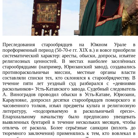
Преследования старообрядцев на Южном Урале в
пореформенный период (50-70-е гг. XIX в.) и вовсе приобрели
систематический характер: аресты, обыски, допросы, изъятие
религиозных ценностей. В местах наиболее заселённых
старообрядцами (например, Юрюзанский завод), создавались
противораскольничьи миссии, местные органы власти
составляли списки тех, кто склонялся к старообрядчеству. В
течение пяти лет уездный суд разбирался с «деяниями
раскольников» Усть-Катавского завода. Судебный следователь
А. Виноградов проводил обыски в Усть-Катаве, Юрюзани,
Карауловке, допросил десятки старообрядцев поморского и
часовенного толков, изъял предметы культа и религиозную
литературу, «подозреваемую в раскольничьей ереси».
Епархиальному начальству было предписано увещевать
выявленных бунтарей в течение нескольких месяцев, чтобы
отвлечь от раскола. Более серьёзные санкции (вплоть до
тюремного заключения) применялись к тем, кто вовлекал в