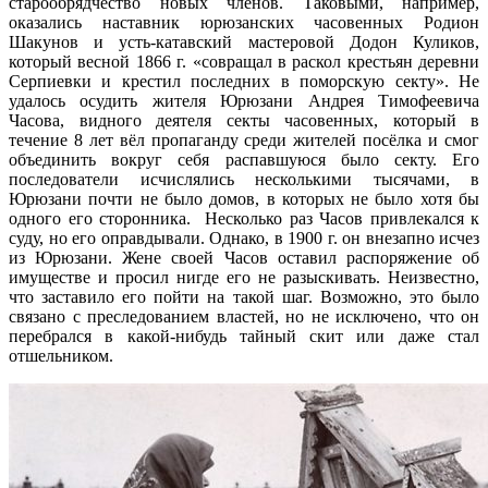
старообрядчество новых членов. Таковыми, например,
оказались наставник юрюзанских часовенных Родион
Шакунов и усть-катавский мастеровой Додон Куликов,
который весной 1866 г. «совращал в раскол крестьян деревни
Серпиевки и крестил последних в поморскую секту». Не
удалось осудить жителя Юрюзани Андрея Тимофеевича
Часова, видного деятеля секты часовенных, который в
течение 8 лет вёл пропаганду среди жителей посёлка и смог
объединить вокруг себя распавшуюся было секту. Его
последователи исчислялись несколькими тысячами, в
Юрюзани почти не было домов, в которых не было хотя бы
одного его сторонника. Несколько раз Часов привлекался к
суду, но его оправдывали. Однако, в 1900 г. он внезапно исчез
из Юрюзани. Жене своей Часов оставил распоряжение об
имуществе и просил нигде его не разыскивать. Неизвестно,
что заставило его пойти на такой шаг. Возможно, это было
связано с преследованием властей, но не исключено, что он
перебрался в какой-нибудь тайный скит или даже стал
отшельником.