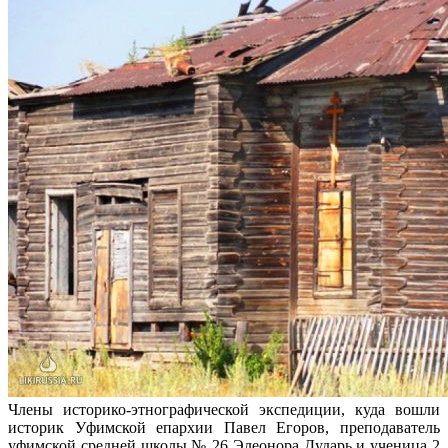
Члены историко-этнографической экспедиции, куда вошли
историк Уфимской епархии Павел Егоров, преподаватель
уфимской средней школы № 26 Элеонора Дударь и ученица 2