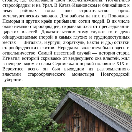
старообрядцы и на Урал. В Катав-Ивановском и ближайших к
нему районах тогда шло строительство горно-
металлургических заводов. Для работы на них из Поволжья,
Поморья и других краёв прибывали сотни людей. В их числе
было немало старообрядцев, скрывавшихся от преследований
царских властей. Доказательством тому служат то и дело
обнаруживаемые (порой в самых глухих и труднодоступных
местах — Зигальга, Нургуш, Зюраткуль, Бакты и др.) остатки
старообрядческих скитов. Нередким явлением было здесь и
отшельничество. Самый известный случай — история старца
Игнатия, который скрываясь от вездесущего ока властей, жил
в пещере рядом с селом Серпиевка в первой половине XIX в.
Вероятнее всего он был выходцем из разгромленного
властями старообрядческого монастыря Новгородской
губернии.