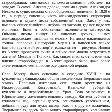
старообрядцы, занималось вспомогательными работами на
заводах. В самой Александровке, помимо церкви Александра
Невского, существовала старообрядческая молельня. В 1820-е
гг., в период гонений, часть александровских староверов
основала в глухих лесах собственный скит. Здесь у них
имелось общее хозяйство, небольшая часовня, где все подолгу
молились. Была и собственная иконописная мастерская.
Обычно иконы пишут на липовых досках, а вот
александровские писались на еловых. На доску наклеивалась
тонкая паволока (наподобие марли) и наносился левкас
(мелово-грунтовой раствор) и только затем — рисунок. Иконы
из Александровского скита и сейчас ещё можно встретить у
жителей Меседы и Тюлюка. Как свидетельствуют источники,
влияние старообрядцев в Александровке было даже более
значительным, чем влияние официальной церкви.
Село Меседа было основано в середине XVIII в. на
купленных у башкирских общин заводчиками Твердышевыми
землях. Первыми жителями села стали крестьяне из
Нижегородской, Костромской, Казанской губерний,
купленные и переселённые на Урал. Село относилось к
Юрюзанскому железоделательному заводу. Жители рубили и
сплавляли лес, варили дёготь, занимались углежжением,
добывали руду для нужд завода. Как и в других владениях
Твердышевых, здесь было много старообрядцев, хранивших