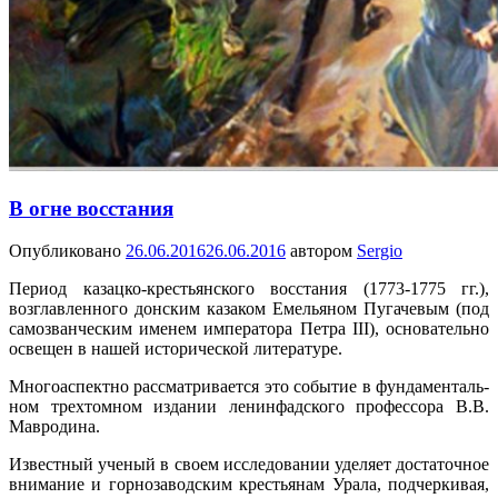
В огне восстания
Опубликовано
26.06.2016
26.06.2016
автором
Sergio
Период казацко-крестьянского восстания (1773-1775 гг.),
возглавленного донским казаком Емельяном Пугачевым (под
самозванческим именем императора Петра III), ос­новательно
освещен в нашей исторической литературе.
Многоаспектно рассматривается это событие в фундаменталь­
ном трехтомном издании ленинфадского профессора В.В.
Мавродина.
Известный ученый в своем исследовании уделяет достаточ­ное
внимание и горнозаводским крестьянам Урала, подчерки­вая,