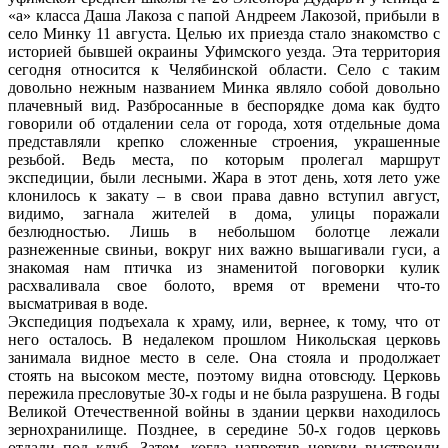
«а» класса Даша Лакоза с папой Андреем Лакозой, прибыли в
село Минку 11 августа. Целью их приезда стало знакомство с
историей бывшей окраины Уфимского уезда. Эта территория
сегодня относится к Челябинской области. Село с таким
довольно нежным названием Минка являло собой довольно
плачевный вид. Разбросанные в беспорядке дома как будто
говорили об отдалении села от города, хотя отдельные дома
представляли крепко сложенные строения, украшенные
резьбой. Ведь места, по которым пролегал маршрут
экспедиции, были лесными. Жара в этот день, хотя лето уже
клонилось к закату – в свои права давно вступил август,
видимо, загнала жителей в дома, улицы поражали
безлюдностью. Лишь в небольшом болотце лежали
разнеженные свиньи, вокруг них важно вышагивали гуси, а
знакомая нам птичка из знаменитой поговорки кулик
расхваливала свое болото, время от времени что-то
высматривая в воде.
Экспедиция подъехала к храму, или, вернее, к тому, что от
него осталось. В недалеком прошлом Никольская церковь
занимала видное место в селе. Она стояла и продолжает
стоять на высоком месте, поэтому видна отовсюду. Церковь
пережила пресловутые 30-х годы и не была разрушена. В годы
Великой Отечественной войны в здании церкви находилось
зернохранилище. Позднее, в середине 50-х годов церковь
отдали под клуб. Затем, когда напротив церкви выстроили