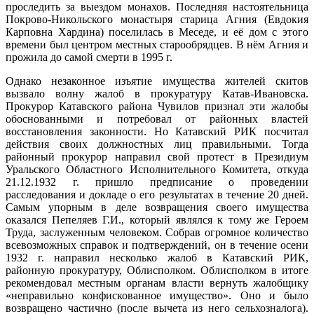
проследить за выездом монахов. Последняя настоятельница
Покрово-Никольского монастыря старица Агния (Евдокия
Карповна Хардина) поселилась в Меседе, и её дом с этого
времени был центром местных старообрядцев. В нём Агния и
прожила до самой смерти в 1995 г.
Однако незаконное изъятие имущества жителей скитов
вызвало волну жалоб в прокуратуру Катав-Ивановска.
Прокурор Катавского района Чувилов признал эти жалобы
обоснованными и потребовал от районных властей
восстановления законности. Но Катавский РИК посчитал
действия своих должностных лиц правильными. Тогда
районный прокурор направил свой протест в Президиум
Уральского Областного Исполнительного Комитета, откуда
21.12.1932 г. пришло предписание о проведении
расследования и докладе о его результатах в течение 20 дней.
Самым упорным в деле возвращения своего имущества
оказался Пепеляев Г.И., который являлся к тому же Героем
Труда, заслуженным человеком. Собрав огромное количество
всевозможных справок и подтверждений, он в течение осени
1932 г. направил несколько жалоб в Катавский РИК,
районную прокуратуру, Облисполком. Облисполком в итоге
рекомендовал местным органам власти вернуть жалобщику
«неправильно конфискованное имущество». Оно и было
возвращено частично (после вычета из него сельхозналога).