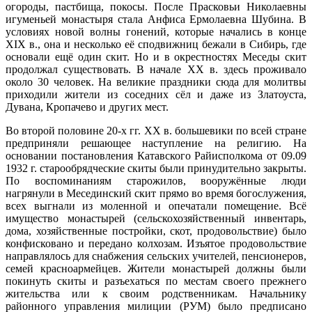
огороды, пастбища, покосы. После Прасковьи Николаевны
игуменьей монастыря стала Анфиса Ермолаевна Шубина. В
условиях новой волны гонений, которые начались в конце
XIX в., она и несколько её сподвижниц бежали в Сибирь, где
основали ещё один скит. Но и в окрестностях Меседы скит
продолжал существовать. В начале XX в. здесь проживало
около 30 человек. На великие праздники сюда для молитвы
приходили жители из соседних сёл и даже из Златоуста,
Дувана, Кропачево и других мест.
Во второй половине 20-х гг. XX в. большевики по всей стране
предприняли решающее наступление на религию. На
основании постановления Катавского Райисполкома от 09.09
1932 г. старообрядческие скиты были принудительно закрыты.
По воспоминаниям старожилов, вооружённые люди
нагрянули в Месединский скит прямо во время богослужения,
всех выгнали из моленной и опечатали помещение. Всё
имущество монастырей (сельскохозяйственный инвентарь,
дома, хозяйственные постройки, скот, продовольствие) было
конфисковано и передано колхозам. Изъятое продовольствие
направлялось для снабжения сельских учителей, пенсионеров,
семей красноармейцев. Жители монастырей должны были
покинуть скиты и разъехаться по местам своего прежнего
жительства или к своим родственникам. Начальнику
районного управления милиции (РУМ) было предписано