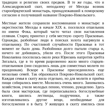
традиции и религию своих предков. В те же годы, что и
Александровский скит, неподалеку от Меседы возник
старообрядческий монастырь, принадлежавший к поморскому
согласию и получивший название Покрово-Никольского.
Местные жители сохранили воспоминания о монастыре: в
окрестностях Меседы в начале XIX в. поселился отшельник
по имени Фока, который часто читал свои наставления
селянам. Старец приютил у себя местную сироту Прасковью.
Однажды, разбойные люди в поисках золота нагрянули к
отшельнику. По счастливой случайности Прасковьи в тот
момент не было дома. Разбойники долго пытали старца и,
ничего не добившись, убили его. После этого Прасковья
Николаевна поселилась около реки Юрюзань напротив хребта
Зигальга, где в то время разрозненно жило много старцев-
отшельников (они сходились лишь для совместных молитв по
праздникам). Вскоре к Прасковье присоединилось еще
несколько семей. Так образовался Покрово-Никольский скит.
Каждая семья в скиту жила отдельно, но для молитв и приёма
пищи собирались вместе. Молились очень много. Занимались
хозяйством, учили молодых пению, чтению, рукоделию. Здесь
была своя мастерская, где переписывались богослужебные
книги, шились лествицы, подручники, а также
изготавливались другие вещи, необходимые для
богослужения и в быту. У живущих в скиту имелись свои