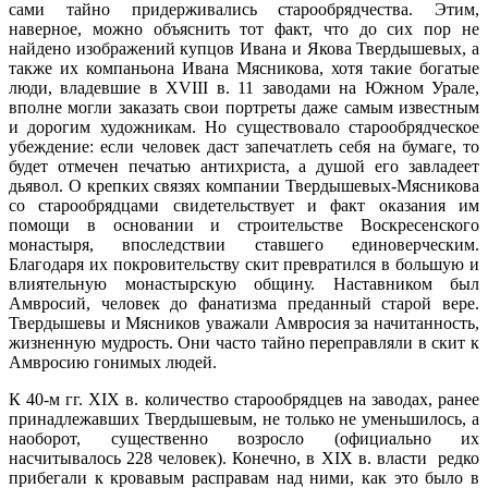
сами тайно придерживались старообрядчества. Этим,
наверное, можно объяснить тот факт, что до сих пор не
найдено изображений купцов Ивана и Якова Твердышевых, а
также их компаньона Ивана Мясникова, хотя такие богатые
люди, владевшие в XVIII в. 11 заводами на Южном Урале,
вполне могли заказать свои портреты даже самым известным
и дорогим художникам. Но существовало старообрядческое
убеждение: если человек даст запечатлеть себя на бумаге, то
будет отмечен печатью антихриста, а душой его завладеет
дьявол. О крепких связях компании Твердышевых-Мясникова
со старообрядцами свидетельствует и факт оказания им
помощи в основании и строительстве Воскресенского
монастыря, впоследствии ставшего единоверческим.
Благодаря их покровительству скит превратился в большую и
влиятельную монастырскую общину. Наставником был
Амвросий, человек до фанатизма преданный старой вере.
Твердышевы и Мясников уважали Амвросия за начитанность,
жизненную мудрость. Они часто тайно переправляли в скит к
Амвросию гонимых людей.
К 40-м гг. XIX в. количество старообрядцев на заводах, ранее
принадлежавших Твердышевым, не только не уменьшилось, а
наоборот, существенно возросло (официально их
насчитывалось 228 человек). Конечно, в XIX в. власти редко
прибегали к кровавым расправам над ними, как это было в