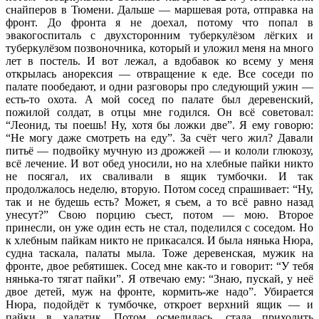
снайперов в Тюмени. Дальше — маршевая рота, отправка на
фронт. До фронта я не доехал, потому что попал в
эвакогоспиталь с двухсторонним туберкулёзом лёгких и
туберкулёзом позвоночника, который и уложил меня на много
лет в постель. И вот лежал, а вдобавок ко всему у меня
открылась анорексия — отвращение к еде. Все соседи по
палате пообедают, и одни разговоры про следующий ужин —
есть-то охота. А мой сосед по палате был деревенский,
пожилой солдат, в отцы мне годился. Он всё советовал:
“Леонид, ты поешь! Ну, хотя бы ложки две”. Я ему говорю:
“Не могу даже смотреть на еду”. За счёт чего жил? Давали
питьё — подвойку мучную из дрожжей — и кололи глюкозу,
всё лечение. И вот обед уносили, но на хлебные пайки никто
не посягал, их сваливали в ящик тумбочки. И так
продолжалось неделю, вторую. Потом сосед спрашивает: “Ну,
так и не будешь есть? Может, я съем, а то всё равно назад
унесут?” Свою порцию съест, потом — мою. Второе
принесли, он уже один есть не стал, поделился с соседом. Но
к хлебным пайкам никто не прикасался. И была нянька Нюра,
судна таскала, палаты мыла. Тоже деревенская, мужик на
фронте, двое ребятишек. Сосед мне как-то и говорит: “У тебя
нянька-то тягат пайки”. Я отвечаю ему: “Знаю, пускай, у неё
двое детей, муж на фронте, кормить-же надо”. Убирается
Нюра, подойдёт к тумбочке, откроет верхний ящик — и
пайки в халатик. Потом осмелилась, стала приходить