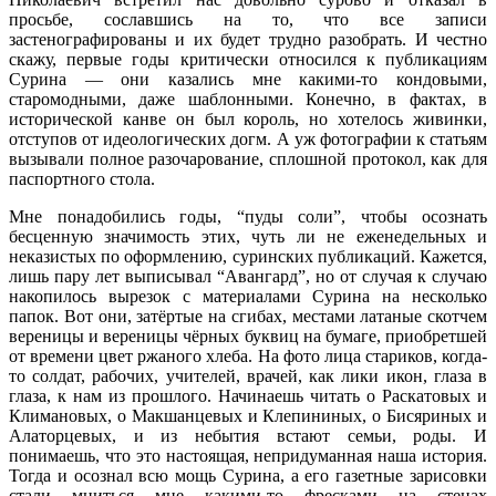
просьбе, сославшись на то, что все записи
застенографированы и их будет трудно разобрать. И честно
скажу, первые годы критически относился к публикациям
Сурина — они казались мне какими-то кондовыми,
старомодными, даже шаблонными. Конечно, в фактах, в
исторической канве он был король, но хотелось живинки,
отступов от идеологических догм. А уж фотографии к статьям
вызывали полное разочарование, сплошной протокол, как для
паспортного стола.
Мне понадобились годы, “пуды соли”, чтобы осознать
бесценную значимость этих, чуть ли не еженедельных и
неказистых по оформлению, суринских публикаций. Кажется,
лишь пару лет выписывал “Авангард”, но от случая к случаю
накопилось вырезок с материалами Сурина на несколько
папок. Вот они, затёртые на сгибах, местами латаные скотчем
вереницы и вереницы чёрных буквиц на бумаге, приобретшей
от времени цвет ржаного хлеба. На фото лица стариков, когда-
то солдат, рабочих, учителей, врачей, как лики икон, глаза в
глаза, к нам из прошлого. Начинаешь читать о Раскатовых и
Климановых, о Макшанцевых и Клепининых, о Бисяриных и
Алаторцевых, и из небытия встают семьи, роды. И
понимаешь, что это настоящая, непридуманная наша история.
Тогда и осознал всю мощь Сурина, а его газетные зарисовки
стали мниться мне какими-то фресками на стенах