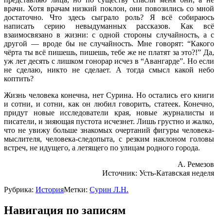
врачи. Хотя врачам низкий поклон, они повозились со мной
достаточно. Что здесь сыграло роль? Я всё собираюсь
написать серию невыдуманных рассказов. Как всё
взаимосвязано в жизни: с одной стороны случайность, а с
другой — вроде бы не случайность. Мне говорят: “Какого
чёрта ты всё пишешь, пишешь, тебе же не платят за это?!” Да,
уж лет десять с лишком гонорар исчез в “Авангарде”. Но если
не сделаю, никто не сделает. А тогда смысл какой небо
коптить?
Жизнь человека конечна, нет Сурина. Но остались его книги
и сотни, и сотни, как он любил говорить, статеек. Конечно,
придут новые исследователи края, новые журналисты и
писатели, и зияющая пустота исчезнет. Лишь грустно и жалко,
что не увижу больше знакомых очертаний фигуры человека-
мыслителя, человека-следопыта, с резким наклоном головы
встреч, не идущего, а летящего по улицам родного города.
А. Ремезов
Источник: Усть-Катавская неделя
Рубрика:
История
Метки:
Сурин Л.Н.
Навигация по записям