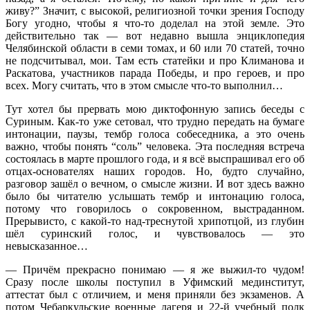
живу?” Значит, с высокой, религиозной точки зрения Господу
Богу угодно, чтобы я что-то доделал на этой земле. Это
действительно так — вот недавно вышла энциклопедия
Челябинской области в семи томах, и 60 или 70 статей, точно
не подсчитывал, мои. Там есть статейки и про Климанова и
Раскатова, участников парада Победы, и про героев, и про
всех. Могу считать, что в этом смысле что-то выполнил…
Тут хотел бы прервать мою диктофонную запись беседы с
Суриным. Как-то уже сетовал, что трудно передать на бумаге
интонации, паузы, тембр голоса собеседника, а это очень
важно, чтобы понять “соль” человека. Эта последняя встреча
состоялась в марте прошлого года, и я всё выспрашивал его об
отцах-основателях наших городов. Но, будто случайно,
разговор зашёл о вечном, о смысле жизни. И вот здесь важно
было бы читателю услышать тембр и интонацию голоса,
потому что говорилось о сокровенном, выстраданном.
Прерывисто, с какой-то над-треснутой хрипотцой, из глубин
шёл суринский голос, и чувствовалось — это
невысказанное…
— Причём прекрасно понимаю — я же выжил-то чудом!
Сразу после школы поступил в Уфимский мединститут,
аттестат был с отличием, и меня приняли без экзаменов. А
потом Чебаркульские военные лагеря и 22-й учебный полк