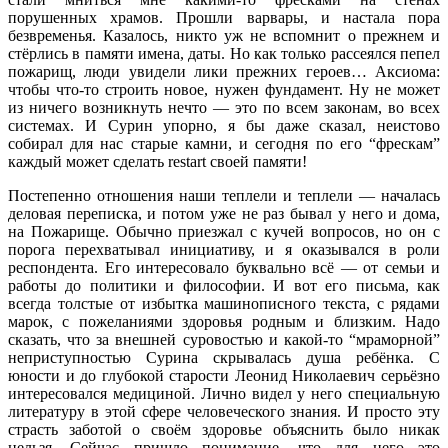
порушенных храмов. Прошли варвары, и настала пора
безвременья. Казалось, никто уж не вспомнит о прежнем и
стёрлись в памяти имена, даты. Но как только рассеялся пепел
пожарищ, люди увидели лики прежних героев… Аксиома:
чтобы что-то строить новое, нужен фундамент. Ну не может
из ничего возникнуть нечто — это по всем законам, во всех
системах. И Сурин упорно, я бы даже сказал, неистово
собирал для нас старые камни, и сегодня по его “фрескам”
каждый может сделать restart своей памяти!
Постепенно отношения наши теплели и теплели — началась
деловая переписка, и потом уже не раз бывал у него и дома,
на Пожарище. Обычно приезжал с кучей вопросов, но он с
порога перехватывал инициативу, и я оказывался в роли
респондента. Его интересовало буквально всё — от семьи и
работы до политики и философии. И вот его письма, как
всегда толстые от избытка машинописного текста, с рядами
марок, с пожеланиями здоровья родным и близким. Надо
сказать, что за внешней суровостью и какой-то “мраморной”
неприступностью Сурина скрывалась душа ребёнка. С
юности и до глубокой старости Леонид Николаевич серьёзно
интересовался медициной. Лично видел у него специальную
литературу в этой сфере человеческого знания. И просто эту
страсть заботой о своём здоровье объяснить было никак
нельзя. Сейчас пришло понимание, что для него это