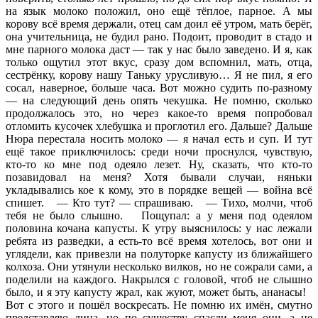
на язык молоко положил, оно ещё тёплое, парное. А мы
корову всё время держали, отец сам доил её утром, мать берёг,
она учительница, не будил рано. Подоит, проводит в стадо и
мне парного молока даст — так у нас было заведено. И я, как
только ощутил этот вкус, сразу дом вспомнил, мать, отца,
сестрёнку, корову нашу Таньку урусливую… Я не пил, я его
сосал, наверное, больше часа. Вот можно судить по-разному
— на следующий день опять чекушка. Не помню, сколько
продолжалось это, но через какое-то время попробовал
отломить кусочек хлебушка и проглотил его. Дальше? Дальше
Нюра перестала носить молоко — я начал есть и суп. И тут
ещё такое приключилось: среди ночи проснулся, чувствую,
кто-то ко мне под одеяло лезет. Ну, сказать, что кто-то
позавидовал на меня? Хотя бывали случаи, няньки
укладывались кое к кому, это в порядке вещей — война всё
спишет. — Кто тут? — спрашиваю. — Тихо, молчи, чтоб
тебя не было слышно. Пощупал: а у меня под одеялом
половина кочана капусты. К утру выяснилось: у нас лежали
ребята из разведки, а есть-то всё время хотелось, вот они и
углядели, как привезли на полуторке капусту из ближайшего
колхоза. Они утянули несколько вилков, но не сожрали сами, а
поделили на каждого. Накрылся с головой, чтоб не слышно
было, и я эту капусту жрал, как жуют, может быть, ананасы!
Вот с этого и пошёл воскресать. Не помню их имён, смутно
представляю лица, но по существу спасли меня они, а не