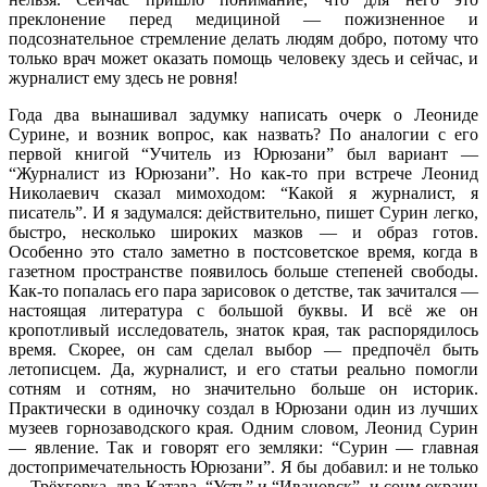
преклонение перед медициной — пожизненное и
подсознательное стремление делать людям добро, потому что
только врач может оказать помощь человеку здесь и сейчас, и
журналист ему здесь не ровня!
Года два вынашивал задумку написать очерк о Леониде
Сурине, и возник вопрос, как назвать? По аналогии с его
первой книгой “Учитель из Юрюзани” был вариант —
“Журналист из Юрюзани”. Но как-то при встрече Леонид
Николаевич сказал мимоходом: “Какой я журналист, я
писатель”. И я задумался: действительно, пишет Сурин легко,
быстро, несколько широких мазков — и образ готов.
Особенно это стало заметно в постсоветское время, когда в
газетном пространстве появилось больше степеней свободы.
Как-то попалась его пара зарисовок о детстве, так зачитался —
настоящая литература с большой буквы. И всё же он
кропотливый исследователь, знаток края, так распорядилось
время. Скорее, он сам сделал выбор — предпочёл быть
летописцем. Да, журналист, и его статьи реально помогли
сотням и сотням, но значительно больше он историк.
Практически в одиночку создал в Юрюзани один из лучших
музеев горнозаводского края. Одним словом, Леонид Сурин
— явление. Так и говорят его земляки: “Сурин — главная
достопримечательность Юрюзани”. Я бы добавил: и не только
— Трёхгорка, два Катава, “Усть” и “Ивановск”, и сонм окраин