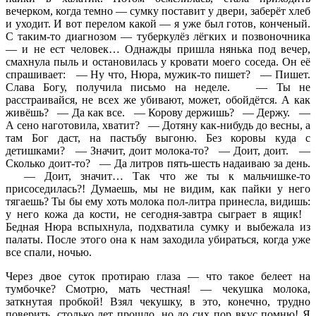
вечерком, когда темно — сумку поставит у двери, заберёт хлеб
и уходит. И вот перелом какой — я уже был готов, конченый.
С таким-то диагнозом — туберкулёз лёгких и позвоночника
— и не ест человек… Однажды пришла нянька под вечер,
смахнула пыль и остановилась у кровати моего соседа. Он её
спрашивает: — Ну что, Нюра, мужик-то пишет? — Пишет.
Слава Богу, получила письмо на неделе. — Ты не
расстраивайся, не всех же убивают, может, обойдётся. А как
живёшь? — Да как все. — Корову держишь? — Держу. —
А сено наготовила, хватит? — Дотяну как-нибудь до весны, а
там Бог даст, на пастьбу выгоню. Без коровы куда с
детишками? — Значит, доит молока-то? — Доит, доит. —
Сколько доит-то? — Да литров пять-шесть надаиваю за день.
— Доит, значит… Так что же ты к мальчишке-то
присоседилась?! Думаешь, мы не видим, как пайки у него
тягаешь? Ты бы ему хоть молока пол-литра принесла, видишь:
у него кожа да кости, не сегодня-завтра сыграет в ящик!
Бедная Нюра вспыхнула, подхватила сумку и выбежала из
палаты. После этого она к нам заходила убираться, когда уже
все спали, ночью.
Через двое суток протираю глаза — что такое белеет на
тумбочке? Смотрю, мать честная! — чекушка молока,
заткнутая пробкой! Взял чекушку, в это, конечно, трудно
поверить, столько лет прошло, но до сих пор вкус помню! Я