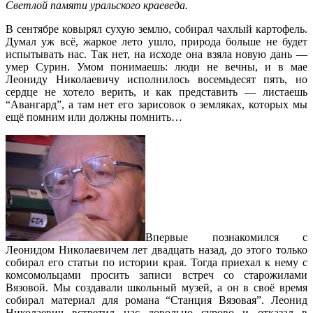
Светлой памяти уральского краеведа.
В сентябре ковырял сухую землю, собирал чахлый картофель.
Думал уж всё, жаркое лето ушло, природа больше не будет
испытывать нас. Так нет, на исходе она взяла новую дань —
умер Сурин. Умом понимаешь: люди не вечны, и в мае
Леониду Николаевичу исполнилось восемьдесят пять, но
сердце не хотело верить, и как представить — листаешь
“Авангард”, а там нет его зарисовок о земляках, которых мы
ещё помним или должны помнить…
Впервые познакомился с
Леонидом Николаевичем лет двадцать назад, до этого только
собирал его статьи по истории края. Тогда приехал к нему с
комсомольцами просить записи встреч со старожилами
Вязовой. Мы создавали школьный музей, а он в своё время
собирал материал для романа “Станция Вязовая”. Леонид
Николаевич встретил нас довольно сурово и отказал в