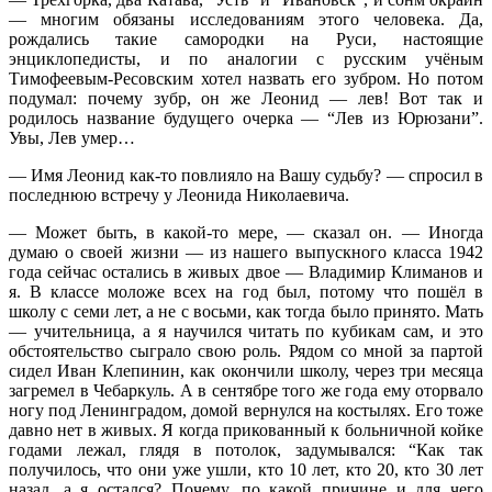
— многим обязаны исследованиям этого человека. Да,
рождались такие самородки на Руси, настоящие
энциклопедисты, и по аналогии с русским учёным
Тимофеевым-Ресовским хотел назвать его зубром. Но потом
подумал: почему зубр, он же Леонид — лев! Вот так и
родилось название будущего очерка — “Лев из Юрюзани”.
Увы, Лев умер…
— Имя Леонид как-то повлияло на Вашу судьбу? — спросил в
последнюю встречу у Леонида Николаевича.
— Может быть, в какой-то мере, — сказал он. — Иногда
думаю о своей жизни — из нашего выпускного класса 1942
года сейчас остались в живых двое — Владимир Климанов и
я. В классе моложе всех на год был, потому что пошёл в
школу с семи лет, а не с восьми, как тогда было принято. Мать
— учительница, а я научился читать по кубикам сам, и это
обстоятельство сыграло свою роль. Рядом со мной за партой
сидел Иван Клепинин, как окончили школу, через три месяца
загремел в Чебаркуль. А в сентябре того же года ему оторвало
ногу под Ленинградом, домой вернулся на костылях. Его тоже
давно нет в живых. Я когда прикованный к больничной койке
годами лежал, глядя в потолок, задумывался: “Как так
получилось, что они уже ушли, кто 10 лет, кто 20, кто 30 лет
назад, а я остался? Почему, по какой причине и для чего