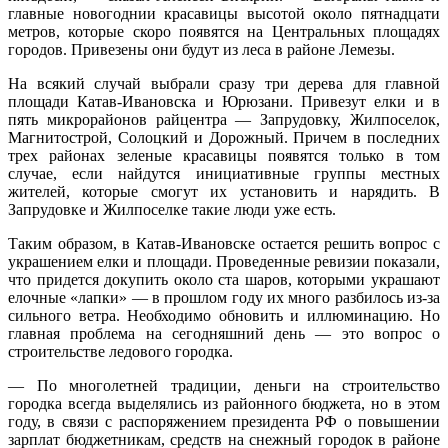
главные новогоднии красавицы высотой около пятнадцати
метров, которые скоро появятся на Центральных площадях
городов. Привезены они будут из леса в районе Лемезы.
На всякий случай выбрали сразу три дерева для главной
площади Катав-Ивановска и Юрюзани. Привезут елки и в
пять микрорайонов райцентра — Запрудовку, Жилпоселок,
Магнитострой, Солоцкий и Дорожный. Причем в последних
трех районах зеленые красавицы появятся только в том
случае, если найдутся инициативные группы местных
жителей, которые смогут их установить и нарядить. В
Запрудовке и Жилпоселке такие люди уже есть.
Таким образом, в Катав-Ивановске остается решить вопрос с
украшением елки и площади. Проведенные ревизии показали,
что придется докупить около ста шаров, которыми украшают
елочные «лапки» — в прошлом году их много разбилось из-за
сильного ветра. Необходимо обновить и иллюминацию. Но
главная проблема на сегодняшний день — это вопрос о
строительстве ледового городка.
— По многолетней традиции, деньги на строительство
городка всегда выделялись из районного бюджета, но в этом
году, в связи с распоряжением президента РФ о повышении
зарплат бюджетникам, средств на снежный городок в районе