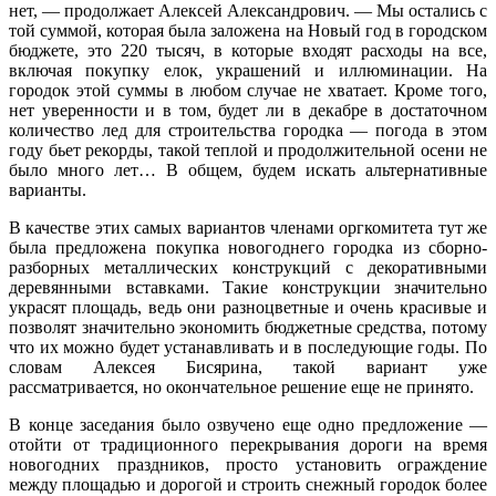
нет, — продолжает Алексей Александрович. — Мы остались с
той суммой, которая была заложена на Новый год в городском
бюджете, это 220 тысяч, в которые входят расходы на все,
включая покупку елок, украшений и иллюминации. На
городок этой суммы в любом случае не хватает. Кроме того,
нет уверенности и в том, будет ли в декабре в достаточном
количество лед для строительства городка — погода в этом
году бьет рекорды, такой теплой и продолжительной осени не
было много лет… В общем, будем искать альтернативные
варианты.
В качестве этих самых вариантов членами оргкомитета тут же
была предложена покупка новогоднего городка из сборно-
разборных металлических конструкций с декоративными
деревянными вставками. Такие конструкции значительно
украсят площадь, ведь они разноцветные и очень красивые и
позволят значительно экономить бюджетные средства, потому
что их можно будет устанавливать и в последующие годы. По
словам Алексея Бисярина, такой вариант уже
рассматривается, но окончательное решение еще не принято.
В конце заседания было озвучено еще одно предложение —
отойти от традиционного перекрывания дороги на время
новогодних праздников, просто установить ограждение
между площадью и дорогой и строить снежный городок более