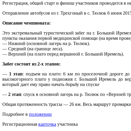
Регистрация, общий старт и финиш участников проводится в ни
Отправление автобусов из г. Трехгоный в с. Тюлюк 6 июня 2015 
Описание чемпионата:
Это экстремальный туристический забег на г. Большой Иремел
пункты оказания первой медицинской помощи (на время провед
— Нижний (основной лагерь на р. Тюлюк).
— Средний (на границе леса).
— Верхний (на плато перед вершиной г. Большой Иремель).
Забег состоит из 2-х этапов:
—
1 этап
: подъем на плато: 6 км по проселочной дороге до
высокогорного плато у подножия г. Большой Иремель до вер
который дает ему право начать борьбу на спуске
—
2 этап
: спуск в основной лагерь на р. Тюлюк по «Верхней т
Общая протяженность трассы — 26 км. Весь маршрут промаркир
Подробнее в
положении
Регистрационная
карточка
участника