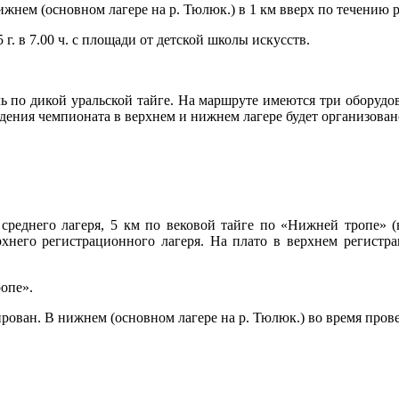
жнем (основном лагере на р. Тюлюк.) в 1 км вверх по течению р
г. в 7.00 ч. с площади от детской школы искусств.
ь по дикой уральской тайге. На маршруте имеются три оборудов
ения чемпионата в верхнем и нижнем лагере будет организовано
 среднего лагеря, 5 км по вековой тайге по «Нижней тропе» 
хнего регистрационного лагеря. На плато в верхнем регистр
ропе».
ован. В нижнем (основном лагере на р. Тюлюк.) во время провед