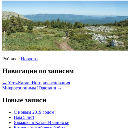
Рубрика:
Новости
Навигация по записям
←
Усть-Катав. История основания
Микротопонимы Юрюзани
→
Новые записи
С новым 2019 годом!
Нам 5 лет!
Ярмарка в Катав-Ивановске
Котелок погибшего бойца