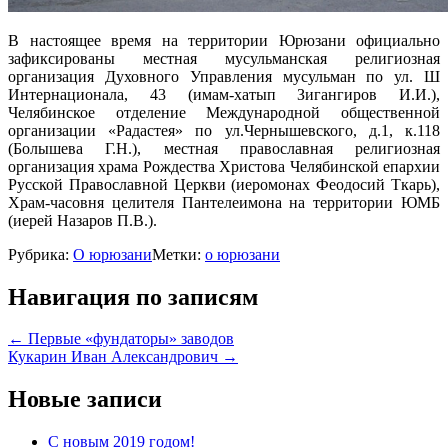
В настоящее время на территории Юрюзани официально
зафиксированы местная мусульманская религиозная
организация Духовного Управления мусульман по ул. Ш
Интернационала, 43 (имам-хатып Зигангиров И.И.),
Челябинское отделение Международной общественной
организации «Радастея» по ул.Чернышевского, д.1, к.118
(Болышева Г.Н.), местная православная религиозная
организация храма Рождества Христова Челябинской епархии
Русской Православной Церкви (иеромонах Феодосий Ткарь),
Храм-часовня целителя Пантелеимона на территории ЮМБ
(иерей Назаров П.В.).
Рубрика:
О юрюзани
Метки:
о юрюзани
Навигация по записям
←
Первые «фундаторы» заводов
Кукарин Иван Александрович
→
Новые записи
С новым 2019 годом!