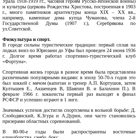
Урала 1918-1919 гг., часовня героям Русско-Японской войны)
и культуры (церковь Рождества Христова, построенная в 1903
г., много памятников архитектуры конца ХIХ – ХХ вв.,
например, каменные дома купца Чуманова, члена 2-й
Государственной Думы (1907 г.), Серебрякова по
ул.Советской.
Физкультура и спорт.
В городе сильны туристические традиции: первый сплав на
лодках вниз по Юрюзани до Уфы был проведен 24 июня 1936
г. Долгое время работал спортивно-туристический клуб
«Фортуна».
Спортивная жизнь города в разное время была представлена
различными популярными видами: в эпоху 50-70-х годов это
был хоккей с мячом (капитан и тренер А.П. Кортушов, затем
Култышев Е., Акшенцев В, Шаяпин В. и Балахнин П.). В
феврале 1966 г. хоккеисты первый раз выходят в финал
РСФСР и успешно играют в 1 лиге.
Значимых успехов достигли спортсмены в вольной борьбе: Д.
Слободянский, К.Згура и А.Дурин, они часто становились
призерами областных соревнований.
В 80-90-е годы были распространены восточные
единоборства, самбо, бокс.