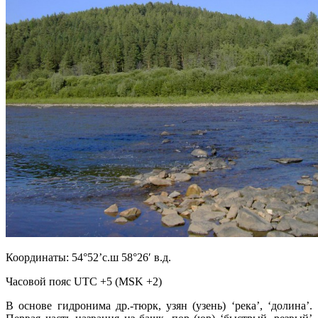
Координаты: 54°52’с.ш 58°26′ в.д.
Часовой пояс UTC +5 (MSK +2)
В основе гидронима др.-тюрк, узян (узень) ‘река’, ‘долина’.