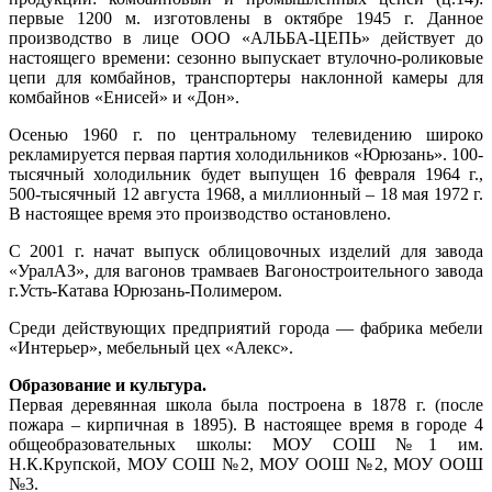
первые 1200 м. изготовлены в октябре 1945 г. Данное
производство в лице ООО «АЛЬБА-ЦЕПЬ» действует до
настоящего времени: сезонно выпускает втулочно-роликовые
цепи для комбайнов, транспортеры наклонной камеры для
комбайнов «Енисей» и «Дон».
Осенью 1960 г. по центральному телевидению широко
рекламируется первая партия холодильников «Юрюзань». 100-
тысячный холодильник будет выпущен 16 февраля 1964 г.,
500-тысячный 12 августа 1968, а миллионный – 18 мая 1972 г.
В настоящее время это производство остановлено.
С 2001 г. начат выпуск облицовочных изделий для завода
«УралАЗ», для вагонов трамваев Вагоностроительного завода
г.Усть-Катава Юрюзань-Полимером.
Среди действующих предприятий города — фабрика мебели
«Интерьер», мебельный цех «Алекс».
Образование и культура.
Первая деревянная школа была построена в 1878 г. (после
пожара – кирпичная в 1895). В настоящее время в городе 4
общеобразовательных школы: МОУ СОШ №1 им.
Н.К.Крупской, МОУ СОШ №2, МОУ ООШ №2, МОУ ООШ
№3.