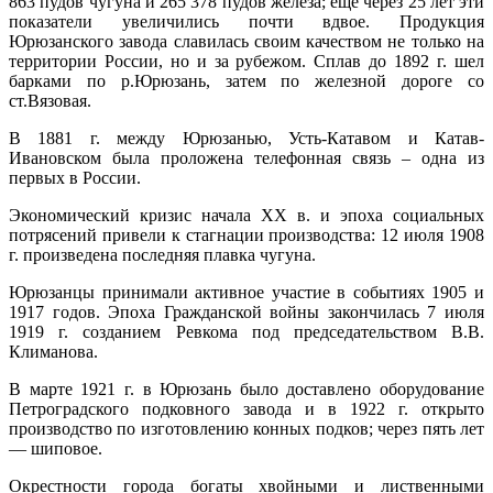
863 пудов чугуна и 265 378 пудов железа; еще через 25 лет эти
показатели увеличились почти вдвое. Продукция
Юрюзанского завода славилась своим качеством не только на
территории России, но и за рубежом. Сплав до 1892 г. шел
барками по р.Юрюзань, затем по железной дороге со
ст.Вязовая.
В 1881 г. между Юрюзанью, Усть-Катавом и Катав-
Ивановском была проложена телефонная связь – одна из
первых в России.
Экономический кризис начала ХХ в. и эпоха социальных
потрясений привели к стагнации производства: 12 июля 1908
г. произведена последняя плавка чугуна.
Юрюзанцы принимали активное участие в событиях 1905 и
1917 годов. Эпоха Гражданской войны закончилась 7 июля
1919 г. созданием Ревкома под председательством В.В.
Климанова.
В марте 1921 г. в Юрюзань было доставлено оборудование
Петроградского подковного завода и в 1922 г. открыто
производство по изготовлению конных подков; через пять лет
— шиповое.
Окрестности города богаты хвойными и лиственными