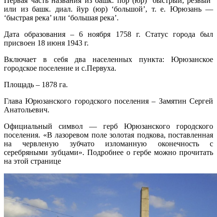
Первая часть названия из башк. пор (юр) ‘быстрый, резвый’
или из башк. диал. йур (юр) ‘большой’, т. е. Юрюзань —
‘быстрая река’ или ‘большая река’.
Дата образования – 6 ноября 1758 г. Статус города был
присвоен 18 июня 1943 г.
Включает в себя два населенных пункта: Юрюзанское
городское поселение и с.Первуха.
Площадь – 1878 га.
Глава Юрюзанского городского поселения – Замятин Сергей
Анатольевич.
Официальный символ — герб Юрюзанского городского
поселения. «В лазоревом поле золотая подкова, поставленная
на червленую зубчато изломанную оконечность с
серебряными зубцами». Подробнее о гербе можно прочитать
на этой странице