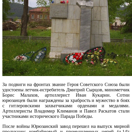
За подвиги на фронтах звание Героя Советского Союза были
удостоены летчик-истребитель Дмитрий Сырцов, минометчик
Борис Малахов, артиллерист Иван Кукарин. Сотни
юрюзанцев были награждены за храбрость и мужество в боях
с гитлеровскими захватчиками орденами и медалями.
Артиллеристы Владимир Климанов и Павел Раскатов стали
участниками исторического Парада Победы.
После войны Юрюзанский завод перешел на выпуск мирной
продукции: комбайновый и промышленных цепей (ц.14):