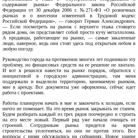
содержание рынка» Федерального закона Российской
Федерации от 30 декабря 2006 г. №271-ФЗ «О розничных
рынках и о внесении изменений в Трудовой кодекс
Российской Федерации», — говорит Герман Александрович.
— Если посмотреть на рынок с верхнего этажа стоящего
рядом дома, он представляет собой просто кучу металлолома.
А продавцы, работающие на рынке, — самые закаленные
люди, наверное, ведь они стоят здесь под открытым небом в
любую погоду.
Руководство города на протяжении многих лет поднимало эту
проблему, но финансовых средств на ее решение не хватало.
И вот я решился навести на рынке порядок, обратился с
инициативой в городскую администрацию, там меня
поддержали и выделили территорию, занимаемую рынком,
мне в аренду. Все документы уже оформлены, сейчас идет
работа с проектами.
Работы планируем начать в мае и закончить к холодам, если
ничто не помешает. На это время рынок закрывать не станем.
Будем разбирать каждый из трех рядов поочередно и строить
на его месте новый. Первый ряд уже начали очищать от
строений. Сотрудникам рынка придется на время
строительства уплотняться, но они не против этого. Все
вопросы с ними обсуждались на собраниях. Новое здание